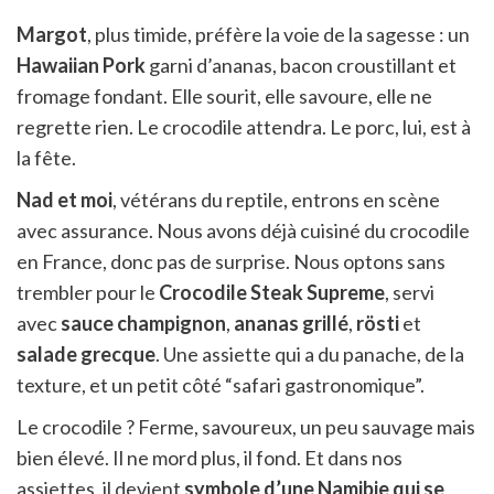
Margot
, plus timide, préfère la voie de la sagesse : un
Hawaiian Pork
garni d’ananas, bacon croustillant et
fromage fondant. Elle sourit, elle savoure, elle ne
regrette rien. Le crocodile attendra. Le porc, lui, est à
la fête.
Nad et moi
, vétérans du reptile, entrons en scène
avec assurance. Nous avons déjà cuisiné du crocodile
en France, donc pas de surprise. Nous optons sans
trembler pour le
Crocodile Steak Supreme
, servi
avec
sauce champignon
,
ananas grillé
,
rösti
et
salade grecque
. Une assiette qui a du panache, de la
texture, et un petit côté “safari gastronomique”.
Le crocodile ? Ferme, savoureux, un peu sauvage mais
bien élevé. Il ne mord plus, il fond. Et dans nos
assiettes, il devient
symbole d’une Namibie qui se