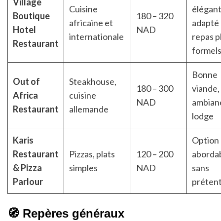
Village
Cuisine
élégant
Boutique
180 – 320
africaine et
adapté
Hotel
NAD
internationale
repas p
Restaurant
formel
Bonne
Out of
Steakhouse,
180 – 300
viande,
Africa
cuisine
NAD
ambian
Restaurant
allemande
lodge
Karis
Option
Restaurant
Pizzas, plats
120 – 200
abordab
& Pizza
simples
NAD
sans
Parlour
préten
🧭 Repères généraux