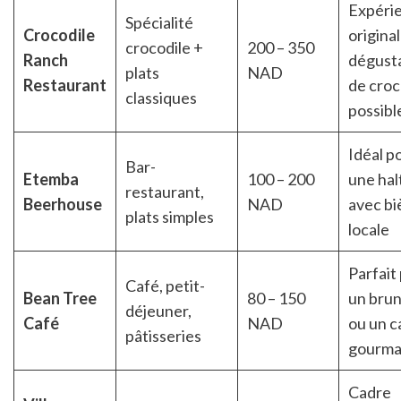
Expéri
Spécialité
Crocodile
original
crocodile +
200 – 350
Ranch
dégust
plats
NAD
Restaurant
de croc
classiques
possibl
Idéal p
Bar-
Etemba
100 – 200
une hal
restaurant,
Beerhouse
NAD
avec bi
plats simples
locale
Parfait
Café, petit-
Bean Tree
80 – 150
un bru
déjeuner,
Café
NAD
ou un c
pâtisseries
gourm
Cadre