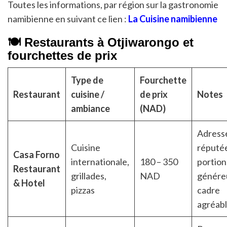
Toutes les informations, par région sur la gastronomie
namibienne en suivant ce lien :
La Cuisine namibienne
🍽️ Restaurants à Otjiwarongo et
fourchettes de prix
Type de
Fourchette
Restaurant
cuisine /
de prix
Notes
ambiance
(NAD)
Adress
Cuisine
réputé
Casa Forno
internationale,
180 – 350
portion
Restaurant
grillades,
NAD
génére
& Hotel
pizzas
cadre
agréab