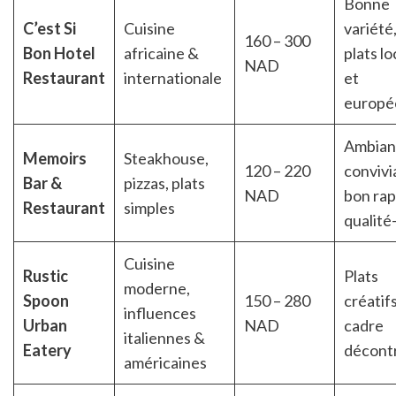
Bonne
C’est Si
Cuisine
variété
160 – 300
Bon Hotel
africaine &
plats l
NAD
Restaurant
internationale
et
europé
Ambian
Memoirs
Steakhouse,
120 – 220
convivi
Bar &
pizzas, plats
NAD
bon ra
Restaurant
simples
qualité
Cuisine
Rustic
Plats
moderne,
Spoon
150 – 280
créatifs
influences
Urban
NAD
cadre
italiennes &
Eatery
décont
américaines