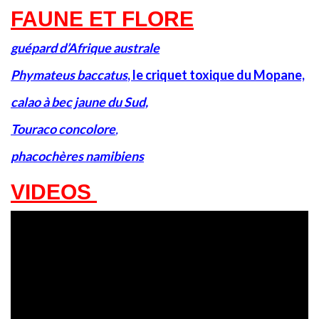
FAUNE ET FLORE
guépard d’Afrique australe
Phymateus baccatus
, le criquet toxique du Mopane,
calao à bec jaune du Sud,
Touraco concolore
,
phacochères namibiens
VIDEOS