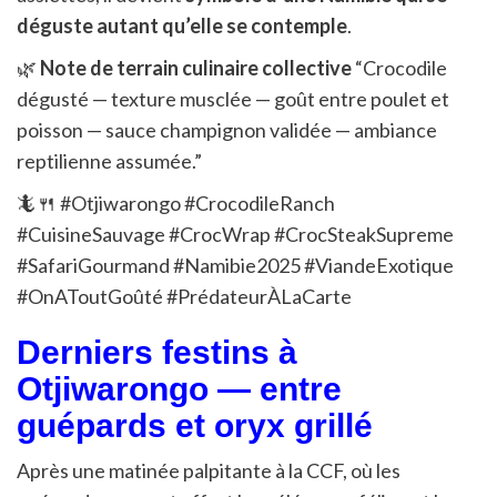
déguste autant qu’elle se contemple
.
🌿
Note de terrain culinaire collective
“Crocodile
dégusté — texture musclée — goût entre poulet et
poisson — sauce champignon validée — ambiance
reptilienne assumée.”
🦎🍴 #Otjiwarongo #CrocodileRanch
#CuisineSauvage #CrocWrap #CrocSteakSupreme
#SafariGourmand #Namibie2025 #ViandeExotique
#OnAToutGoûté #PrédateurÀLaCarte
Derniers festins à
Otjiwarongo — entre
guépards et oryx grillé
Après une matinée palpitante à la CCF, où les