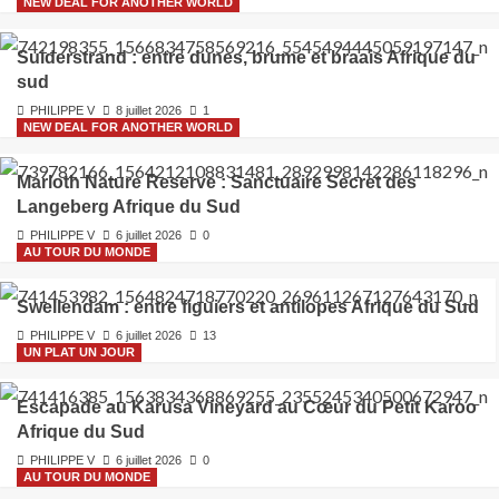
NEW DEAL FOR ANOTHER WORLD
Suiderstrand : entre dunes, brume et braais Afrique du
sud
PHILIPPE V
8 juillet 2026
1
NEW DEAL FOR ANOTHER WORLD
Marloth Nature Reserve : Sanctuaire Secret des
Langeberg Afrique du Sud
PHILIPPE V
6 juillet 2026
0
AU TOUR DU MONDE
Swellendam : entre figuiers et antilopes Afrique du Sud
PHILIPPE V
6 juillet 2026
13
UN PLAT UN JOUR
Escapade au Karusa Vineyard au Cœur du Petit Karoo
Afrique du Sud
PHILIPPE V
6 juillet 2026
0
AU TOUR DU MONDE