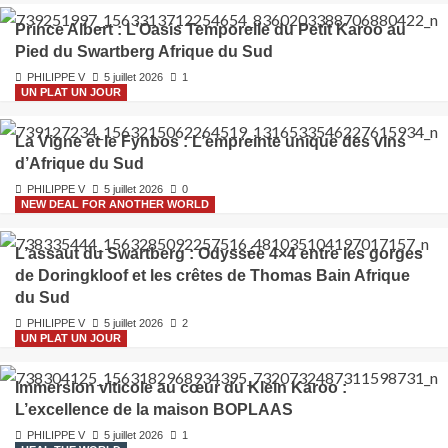
Prince Albert : L’Oasis Temporelle du Petit Karoo au
Pied du Swartberg Afrique du Sud
PHILIPPE V
5 juillet 2026
1
UN PLAT UN JOUR
La Vigne et le Fynbos : L’empreinte unique des vins
d’Afrique du Sud
PHILIPPE V
5 juillet 2026
0
NEW DEAL FOR ANOTHER WORLD
L’assaut du Swartberg : Odyssée 4×4 entre les gorges
de Doringkloof et les crêtes de Thomas Bain Afrique
du Sud
PHILIPPE V
5 juillet 2026
2
UN PLAT UN JOUR
Immersion viticole au cœur du Klein Karoo :
L’excellence de la maison BOPLAAS
PHILIPPE V
5 juillet 2026
1