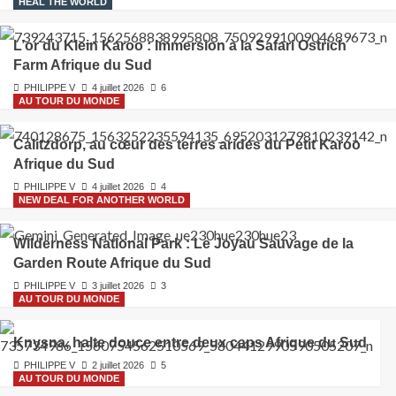
HEAL THE WORLD
L’or du Klein Karoo : Immersion à la Safari Ostrich
Farm Afrique du Sud
PHILIPPE V
4 juillet 2026
6
AU TOUR DU MONDE
Calitzdorp, au cœur des terres arides du Petit Karoo
Afrique du Sud
PHILIPPE V
4 juillet 2026
4
NEW DEAL FOR ANOTHER WORLD
Wilderness National Park : Le Joyau Sauvage de la
Garden Route Afrique du Sud
PHILIPPE V
3 juillet 2026
3
AU TOUR DU MONDE
Knysna, halte douce entre deux caps Afrique du Sud
PHILIPPE V
2 juillet 2026
5
AU TOUR DU MONDE