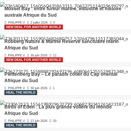
Mossel Bay : entre fureur marine, industrie et histoire
australe Afrique du Sud
PHILIPPE V
2 juillet 2026
0
NEW DEAL FOR ANOTHER WORLD
Robberg Nature & Marine Reserve sanctuaire marin
Afrique du Sud
PHILIPPE V
30 juin 2026
12
NEW DEAL FOR ANOTHER WORLD
Plettenberg Bay – Le paradis côtier du Cap oriental
Afrique du Sud
PHILIPPE V
30 juin 2026
1
HEAL THE WORLD
Birds of Eden : La plus grande volière du monde
Afrique du Sud
PHILIPPE V
27 juin 2026
33
HEAL THE WORLD