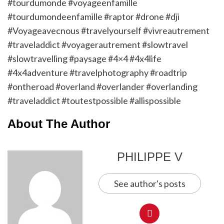
#tourdumonde #voyageenfamille
#tourdumondeenfamille #raptor #drone #dji
#Voyageavecnous #travelyourself #vivreautrement
#traveladdict #voyagerautrement #slowtravel
#slowtravelling #paysage #4×4 #4x4life
#4x4adventure #travelphotography #roadtrip
#ontheroad #overland #overlander #overlanding
#traveladdict #toutestpossible #allispossible
About The Author
PHILIPPE V
See author's posts