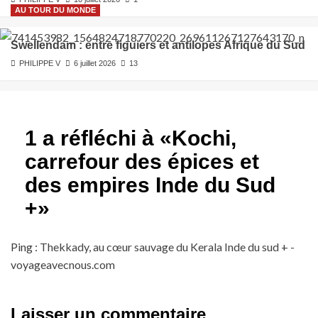
AU TOUR DU MONDE
Swellendam : entre figuiers et antilopes Afrique du Sud
PHILIPPE V
6 juillet 2026
13
1 a réfléchi à «
Kochi,
carrefour des épices et
des empires Inde du Sud
+
»
Ping :
Thekkady, au cœur sauvage du Kerala Inde du sud + -
voyageavecnous.com
Laisser un commentaire