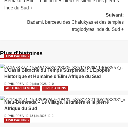
Hemakuta Hill — balcon des dieux et silence des pierres
Inde du Sud +
Suivant:
Badami, berceau des Chalukyas et des temples
troglodytes Inde du Sud +
Plus d'histoires
CIVILISATIONS
L’Oasis Blanche du Temps Suspendu : L’Épopée
Historique et Humaine d’Elim Afrique du Sud
PHILIPPE V
9 juillet 2026
0
AU TOUR DU MONDE
CIVILISATIONS
Nieu‑Bethesda – Le village, la lumière et la pierre
Afrique du Sud
PHILIPPE V
13 juin 2026
2
CIVILISATIONS