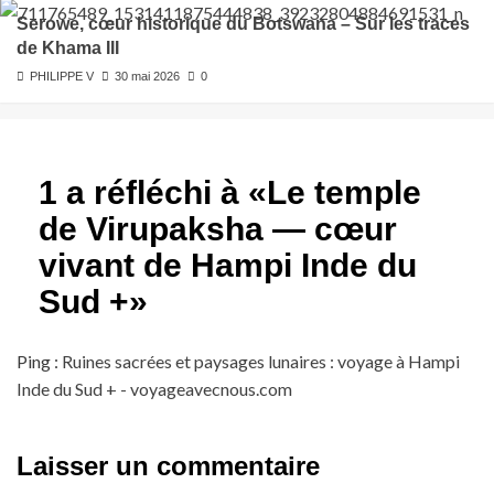
Serowe, cœur historique du Botswana – Sur les traces
de Khama III
PHILIPPE V
30 mai 2026
0
1 a réfléchi à «
Le temple
de Virupaksha — cœur
vivant de Hampi Inde du
Sud +
»
Ping :
Ruines sacrées et paysages lunaires : voyage à Hampi
Inde du Sud + - voyageavecnous.com
Laisser un commentaire