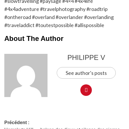
#slowtravelling #paysage #4×4 #4x4life
#4x4adventure #travelphotography #roadtrip
#ontheroad #overland #overlander #overlanding
#traveladdict #toutestpossible #allispossible
About The Author
PHILIPPE V
See author's posts
Précédent :