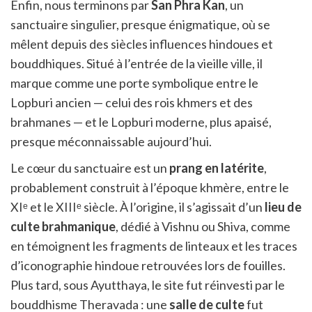
Enfin, nous terminons par
San Phra Kan
, un
sanctuaire singulier, presque énigmatique, où se
mêlent depuis des siècles influences hindoues et
bouddhiques. Situé à l’entrée de la vieille ville, il
marque comme une porte symbolique entre le
Lopburi ancien — celui des rois khmers et des
brahmanes — et le Lopburi moderne, plus apaisé,
presque méconnaissable aujourd’hui.
Le cœur du sanctuaire est un
prang en latérite
,
probablement construit à l’époque khmère, entre le
XIᵉ et le XIIIᵉ siècle. À l’origine, il s’agissait d’un
lieu de
culte brahmanique
, dédié à Vishnu ou Shiva, comme
en témoignent les fragments de linteaux et les traces
d’iconographie hindoue retrouvées lors de fouilles.
Plus tard, sous Ayutthaya, le site fut réinvesti par le
bouddhisme Theravada : une
salle de culte
fut