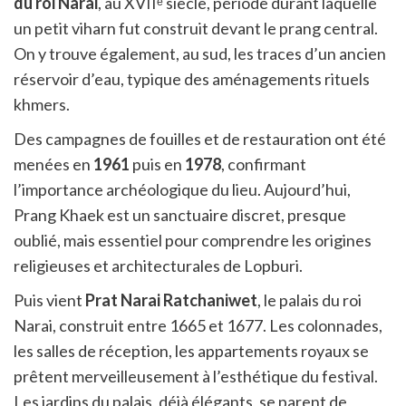
du roi Narai
, au XVIIᵉ siècle, période durant laquelle
un petit viharn fut construit devant le prang central.
On y trouve également, au sud, les traces d’un ancien
réservoir d’eau, typique des aménagements rituels
khmers.
Des campagnes de fouilles et de restauration ont été
menées en
1961
puis en
1978
, confirmant
l’importance archéologique du lieu. Aujourd’hui,
Prang Khaek est un sanctuaire discret, presque
oublié, mais essentiel pour comprendre les origines
religieuses et architecturales de Lopburi.
Puis vient
Prat Narai Ratchaniwet
, le palais du roi
Narai, construit entre 1665 et 1677. Les colonnades,
les salles de réception, les appartements royaux se
prêtent merveilleusement à l’esthétique du festival.
Les jardins du palais, déjà élégants, se parent de