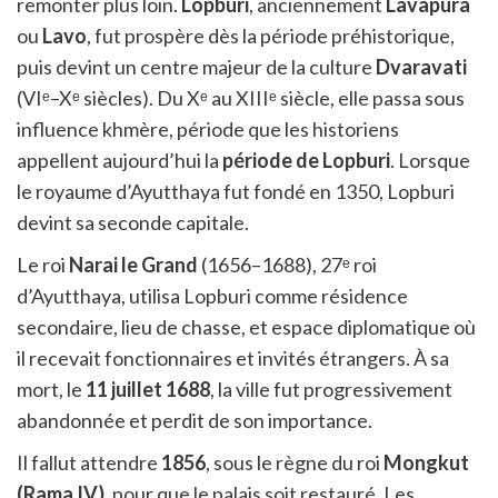
remonter plus loin.
Lopburi
, anciennement
Lavapura
ou
Lavo
, fut prospère dès la période préhistorique,
puis devint un centre majeur de la culture
Dvaravati
(VIᵉ–Xᵉ siècles). Du Xᵉ au XIIIᵉ siècle, elle passa sous
influence khmère, période que les historiens
appellent aujourd’hui la
période de Lopburi
. Lorsque
le royaume d’Ayutthaya fut fondé en 1350, Lopburi
devint sa seconde capitale.
Le roi
Narai le Grand
(1656–1688), 27ᵉ roi
d’Ayutthaya, utilisa Lopburi comme résidence
secondaire, lieu de chasse, et espace diplomatique où
il recevait fonctionnaires et invités étrangers. À sa
mort, le
11 juillet 1688
, la ville fut progressivement
abandonnée et perdit de son importance.
Il fallut attendre
1856
, sous le règne du roi
Mongkut
(Rama IV)
, pour que le palais soit restauré. Les