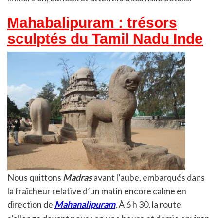
Mahabalipuram : trésors
sculptés du Tamil Nadu Inde
Nous quittons
Madras
avant l’aube, embarqués dans
la fraîcheur relative d’un matin encore calme en
direction de
Mahanalipuram
. À 6 h 30, la route
s’allonge devant nous : en une heure et demie environ