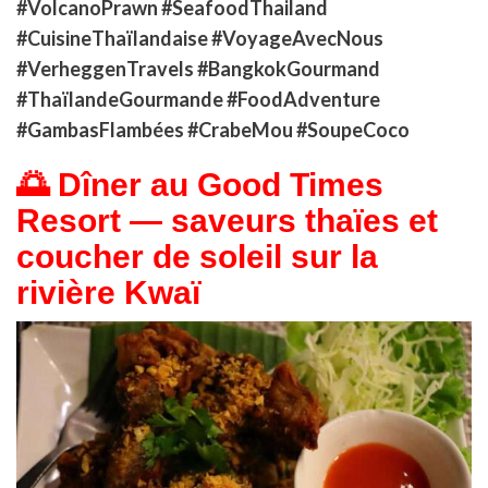
#VolcanoPrawn #SeafoodThailand
#CuisineThaïlandaise #VoyageAvecNous
#VerheggenTravels #BangkokGourmand
#ThaïlandeGourmande #FoodAdventure
#GambasFlambées #CrabeMou #SoupeCoco
🌅 Dîner au Good Times
Resort — saveurs thaïes et
coucher de soleil sur la
rivière Kwaï