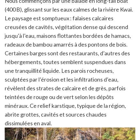
Nous commençons par une balade en long-tail boat
(400 B), glissant sur les eaux calmes de la rivière Kwai.
Le paysage est somptueux : falaises calcaires
creusées de cavités, végétation dense qui descend
jusqu’à l’eau, maisons flottantes bordées de hamacs,
radeaux de bambou amarrés à des pontons de bois.
Certaines barges sont des restaurants, d’autres des
hébergements, toutes semblent suspendues dans
une tranquillité liquide. Les parois rocheuses,
sculptées par l’érosion et les infiltrations d’eau,
révèlent des strates de calcaire et de grès, parfois
teintées de rouge ou de vert selon les dépôts
minéraux. Ce relief karstique, typique de la région,
abrite grottes, cavités et sources chaudes
dissimulées en aval.