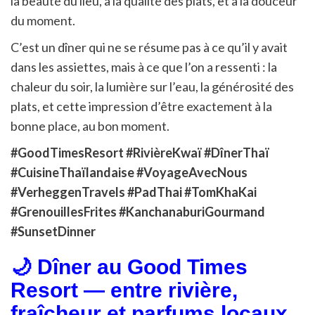
la beauté du lieu, à la qualité des plats, et à la douceur
du moment.
C’est un dîner qui ne se résume pas à ce qu’il y avait
dans les assiettes, mais à ce que l’on a ressenti : la
chaleur du soir, la lumière sur l’eau, la générosité des
plats, et cette impression d’être exactement à la
bonne place, au bon moment.
#GoodTimesResort #RivièreKwaï #DînerThaï
#CuisineThaïlandaise #VoyageAvecNous
#VerheggenTravels #PadThai #TomKhaKai
#GrenouillesFrites #KanchanaburiGourmand
#SunsetDinner
🌙 Dîner au Good Times
Resort — entre rivière,
fraîcheur et parfums locaux