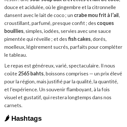
douce et acidulée, où le gingembre et la citronnelle
dansent avec le lait de coco ; un
crabe mou frit à l’ail
,
croustillant, parfumé, presque confit ; des
coques
bouillies
, simples, iodées, servies avec une sauce
pimentée qui réveille ; et des
fish cakes
, dorés,
moelleux, légèrement sucrés, parfaits pour compléter
le tableau.
Le repas est généreux, varié, spectaculaire. Il nous
coûte
2565 bahts
, boissons comprises — un prix élevé
pour la région, mais justifié par la qualité, la quantité,
et l’expérience. Un souvenir flamboyant, à la fois
visuel et gustatif, qui restera longtemps dans nos
carnets.
🌶️ Hashtags