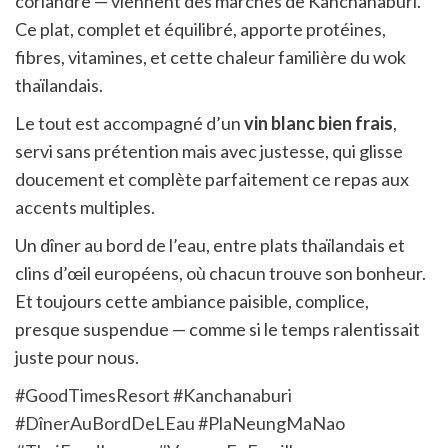
coriandre — viennent des marchés de Kanchanaburi.
Ce plat, complet et équilibré, apporte protéines,
fibres, vitamines, et cette chaleur familière du wok
thaïlandais.
Le tout est accompagné d’un
vin blanc bien frais
,
servi sans prétention mais avec justesse, qui glisse
doucement et complète parfaitement ce repas aux
accents multiples.
Un dîner au bord de l’eau, entre plats thaïlandais et
clins d’œil européens, où chacun trouve son bonheur.
Et toujours cette ambiance paisible, complice,
presque suspendue — comme si le temps ralentissait
juste pour nous.
#GoodTimesResort
#Kanchanaburi
#DînerAuBordDeLEau
#PlaNeungMaNao