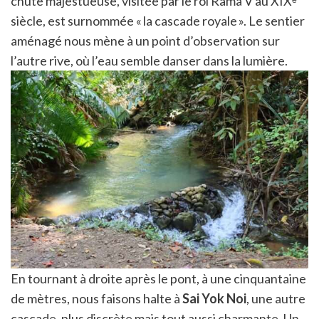
chute majestueuse, visitée par le roi Rama V au XIXᵉ
siècle, est surnommée « la cascade royale ». Le sentier
aménagé nous mène à un point d’observation sur
l’autre rive, où l’eau semble danser dans la lumière.
En tournant à droite après le pont, à une cinquantaine
de mètres, nous faisons halte à
Sai Yok Noi
, une autre
cascade, plus discrète mais tout aussi charmante. Un