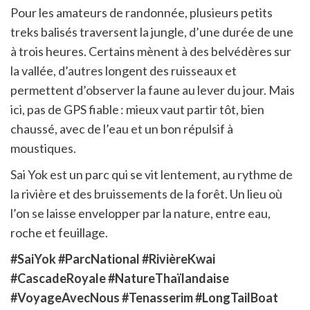
Pour les amateurs de randonnée, plusieurs petits
treks balisés traversent la jungle, d’une durée de une
à trois heures. Certains mènent à des belvédères sur
la vallée, d’autres longent des ruisseaux et
permettent d’observer la faune au lever du jour. Mais
ici, pas de GPS fiable : mieux vaut partir tôt, bien
chaussé, avec de l’eau et un bon répulsif à
moustiques.
Sai Yok est un parc qui se vit lentement, au rythme de
la rivière et des bruissements de la forêt. Un lieu où
l’on se laisse envelopper par la nature, entre eau,
roche et feuillage.
#SaiYok #ParcNational #RivièreKwai
#CascadeRoyale #NatureThaïlandaise
#VoyageAvecNous #Tenasserim #LongTailBoat