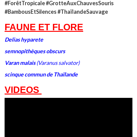
#ForêtTropicale #GrotteAuxChauvesSouris
#BambousEtSilences #ThaïlandeSauvage
FAUNE ET FLORE
Delias hyparete
semnopithèques obscurs
Varan malais
(Varanus salvator)
scinque commun de Thaïlande
VIDEOS