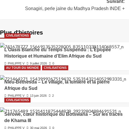
Suivant:
Sonagiri, perle jaïne du Madhya Pradesh INDE +
Plus d'histoires
CIVILISATIONS
L’Oasis Blanche du Temps Suspendu : L’Épopée
Historique et Humaine d’Elim Afrique du Sud
PHILIPPE V
9 juillet 2026
0
AU TOUR DU MONDE
CIVILISATIONS
Nieu‑Bethesda – Le village, la lumière et la pierre
Afrique du Sud
PHILIPPE V
13 juin 2026
2
CIVILISATIONS
Serowe, cœur historique du Botswana – Sur les traces
de Khama III
PHILIPPE V
30 mai 2026
0