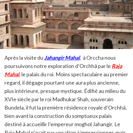
Après la visite du
Jahangir Mahal
, à Orccha nous
poursuivons notre exploration d’Orchhâ par le
Raja
Mahal
, le palais du roi. Moins spectaculaire au premier
regard, il dégage pourtant une aura plus ancienne,
plus intérieure, presque mystique. Édifié au milieu du
XVIe siècle par le roi Madhukar Shah, souverain
Bundela, il fut la première résidence royale d’Orchhâ,
bien avant la construction du somptueux palais
destiné à accueillir l’empereur moghol Jahangir. Le
Raja Mahal n’avait pas vocation à impressionner, mais