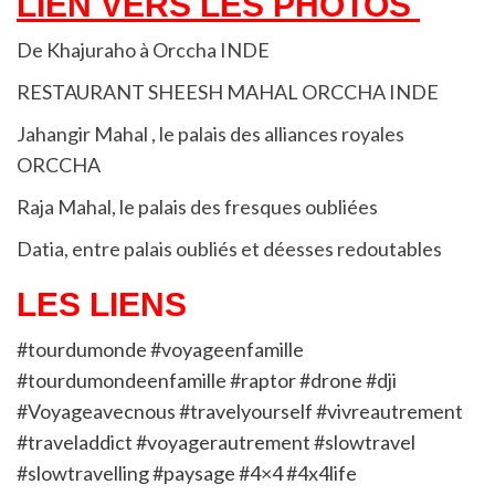
LIEN VERS LES PHOTOS
De Khajuraho à Orccha INDE
RESTAURANT SHEESH MAHAL ORCCHA INDE
Jahangir Mahal , le palais des alliances royales
ORCCHA
Raja Mahal, le palais des fresques oubliées
Datia, entre palais oubliés et déesses redoutables
LES LIENS
#tourdumonde #voyageenfamille
#tourdumondeenfamille #raptor #drone #dji
#Voyageavecnous #travelyourself #vivreautrement
#traveladdict #voyagerautrement #slowtravel
#slowtravelling #paysage #4×4 #4x4life