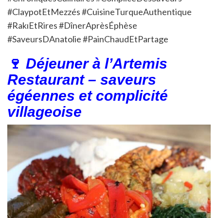
#ClaypotEtMezzés #CuisineTurqueAuthentique
#RakıEtRires #DînerAprèsÉphèse
#SaveursDAnatolie #PainChaudEtPartage
🍷
Déjeuner à l’Artemis
Restaurant – saveurs
égéennes et complicité
villageoise