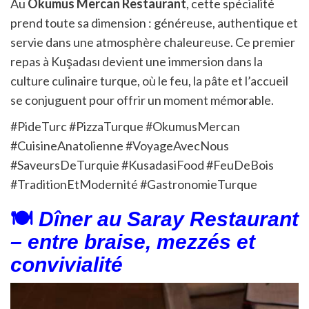
Au
Okumus Mercan Restaurant
, cette spécialité
prend toute sa dimension : généreuse, authentique et
servie dans une atmosphère chaleureuse. Ce premier
repas à Kuşadası devient une immersion dans la
culture culinaire turque, où le feu, la pâte et l’accueil
se conjuguent pour offrir un moment mémorable.
#PideTurc #PizzaTurque #OkumusMercan
#CuisineAnatolienne #VoyageAvecNous
#SaveursDeTurquie #KusadasiFood #FeuDeBois
#TraditionEtModernité #GastronomieTurque
🍽️
Dîner au Saray Restaurant
– entre braise, mezzés et
convivialité