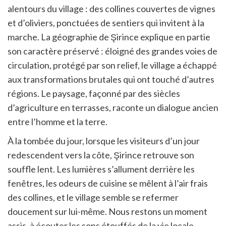
alentours du village : des collines couvertes de vignes
et d’oliviers, ponctuées de sentiers qui invitent à la
marche. La géographie de Şirince explique en partie
son caractère préservé : éloigné des grandes voies de
circulation, protégé par son relief, le village a échappé
aux transformations brutales qui ont touché d’autres
régions. Le paysage, façonné par des siècles
d’agriculture en terrasses, raconte un dialogue ancien
entre l’homme et la terre.
À la tombée du jour, lorsque les visiteurs d’un jour
redescendent vers la côte, Şirince retrouve son
souffle lent. Les lumières s’allument derrière les
fenêtres, les odeurs de cuisine se mêlent à l’air frais
des collines, et le village semble se refermer
doucement sur lui-même. Nous restons un moment
assis, à écouter les sons étouffés de la vie locale,