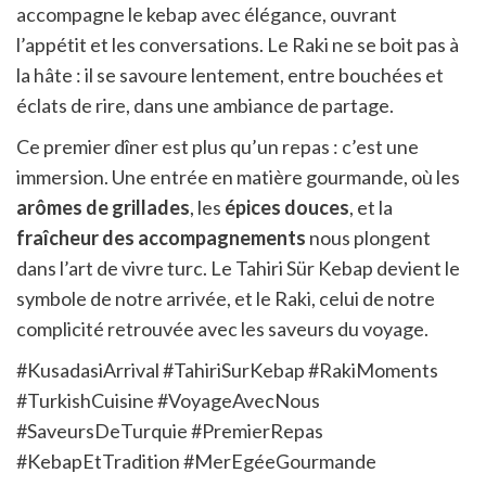
accompagne le kebap avec élégance, ouvrant
l’appétit et les conversations. Le Raki ne se boit pas à
la hâte : il se savoure lentement, entre bouchées et
éclats de rire, dans une ambiance de partage.
Ce premier dîner est plus qu’un repas : c’est une
immersion. Une entrée en matière gourmande, où les
arômes de grillades
, les
épices douces
, et la
fraîcheur des accompagnements
nous plongent
dans l’art de vivre turc. Le Tahiri Sür Kebap devient le
symbole de notre arrivée, et le Raki, celui de notre
complicité retrouvée avec les saveurs du voyage.
#KusadasiArrival #TahiriSurKebap #RakiMoments
#TurkishCuisine #VoyageAvecNous
#SaveursDeTurquie #PremierRepas
#KebapEtTradition #MerEgéeGourmande