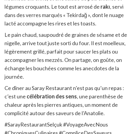
légumes croquants. Le tout est arrosé de
rakı
, servi
dans des verres marqués « Tekirdağ », dont le nuage
lacté accompagne les rires et les toasts.
Le pain chaud, saupoudré de graines de sésame et de
nigelle, arrive tout juste sorti du four. Il est moelleux,
légèrement grillé, parfait pour saucer les plats ou
accompagner les mezzés. On partage, on goûte, on
échange les bouchées comme les anecdotes de la
journée.
Ce dîner au Saray Restaurant n’est pas qu’un repas :
c’est une
célébration des sens
, une parenthèse de
chaleur après les pierres antiques, un moment de
complicité autour des saveurs de l’Anatolie.
#SarayRestaurantSelçuk #VoyageAvecNous
#ChroniquesCulinaires #CompliceDesSaveurs