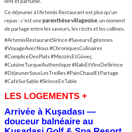
lent et parfumé.
Ce déjeuner à l’Artemis Restaurant est plus qu’un
repas : c’est une
parenthèse villageoise
, un moment
de partage entre les saveurs, les récits et les collines.
#ArtemisRestaurantSirince #SaveursÉgéennes
#VoyageAvecNous #ChroniquesCulinaires
#CompliceDesPlats #MezzésEtGüveç
#CuisineTurqueAuthentique #RakıEtVinsDeSirince
#DéjeunerSousLesTreilles #PainChaudEtPartage
#CaféSurSable #SirinceEnTable
LES LOGEMENTS +
Arrivée à Kuşadası —
douceur balnéaire au
Kusadasi Golf & Spa Resort