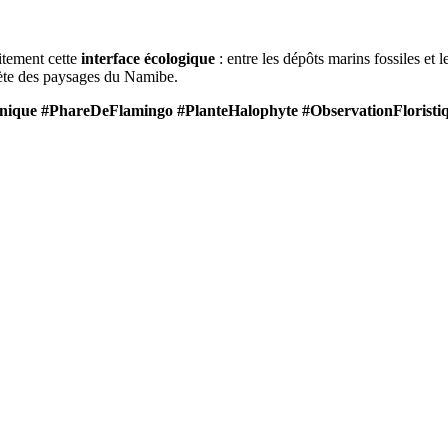
aitement cette
interface écologique
: entre les dépôts marins fossiles et 
scrète des paysages du Namibe.
nique #PhareDeFlamingo #PlanteHalophyte #ObservationFlorist