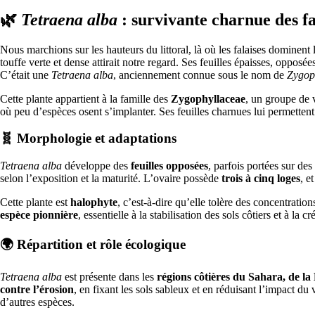
🌿
Tetraena alba
: survivante charnue des fa
Nous marchions sur les hauteurs du littoral, là où les falaises dominent
touffe verte et dense attirait notre regard. Ses feuilles épaisses, opposée
C’était une
Tetraena alba
, anciennement connue sous le nom de
Zygop
Cette plante appartient à la famille des
Zygophyllaceae
, un groupe de
où peu d’espèces osent s’implanter. Ses feuilles charnues lui permettent 
🧬 Morphologie et adaptations
Tetraena alba
développe des
feuilles opposées
, parfois portées sur des
selon l’exposition et la maturité. L’ovaire possède
trois à cinq loges
, e
Cette plante est
halophyte
, c’est-à-dire qu’elle tolère des concentratio
espèce pionnière
, essentielle à la stabilisation des sols côtiers et à la
🌍 Répartition et rôle écologique
Tetraena alba
est présente dans les
régions côtières du Sahara, de l
contre l’érosion
, en fixant les sols sableux et en réduisant l’impact du 
d’autres espèces.