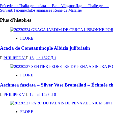
Précédent :
Thalia geniculata — Bent Alligator-flag — Thalie géante
Suivant:
Tapeinochilos ananassae Reine de Malaisie +
Plus d'histoires
FLORE
Acacia de Constantinople Albizia julibrissin
PHILIPPE V
16 juin 1527
1
FLORE
Aechmea fasciata – Silver Vase Bromeliad – Échmée c
PHILIPPE V
12 mai 1527
0
FLORE