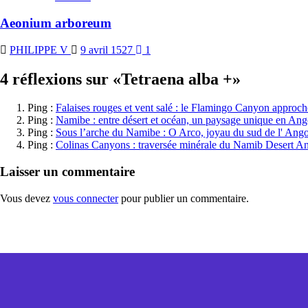
Aeonium arboreum
PHILIPPE V
9 avril 1527
1
4 réflexions sur «
Tetraena alba +
»
Ping :
Falaises rouges et vent salé : le Flamingo Canyon appr
Ping :
Namibe : entre désert et océan, un paysage unique en An
Ping :
Sous l’arche du Namibe : O Arco, joyau du sud de l' An
Ping :
Colinas Canyons : traversée minérale du Namib Desert 
Laisser un commentaire
Vous devez
vous connecter
pour publier un commentaire.