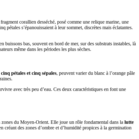
d’un fragment corallien desséché, posé comme une relique marine, une
 cinq pétales s’épanouissaient à leur sommet, discrètes mais éclatantes.
en buissons bas, souvent en bord de mer, sur des substrats instables, là
nisateurs même dans les périodes les plus sèches.
à
cinq pétales et cinq sépales
, peuvent varier du blanc à l’orange pâle
raines.
urvivre avec très peu d’eau. Ces deux caractéristiques en font une
es zones du Moyen-Orient. Elle joue un rôle fondamental dans la
lutte
 en créant des zones d’ombre et d’humidité propices à la germination