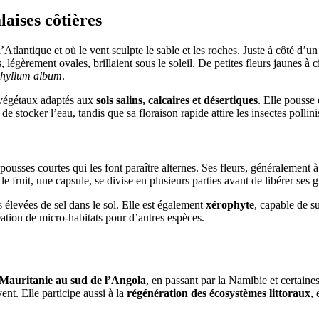
laises côtières
 l’Atlantique et où le vent sculpte le sable et les roches. Juste à côté 
s, légèrement ovales, brillaient sous le soleil. De petites fleurs jaunes à
hyllum album
.
 végétaux adaptés aux
sols salins, calcaires et désertiques
. Elle pousse 
de stocker l’eau, tandis que sa floraison rapide attire les insectes polli
 pousses courtes qui les font paraître alternes. Ses fleurs, généralement 
t le fruit, une capsule, se divise en plusieurs parties avant de libérer ses g
ns élevées de sel dans le sol. Elle est également
xérophyte
, capable de s
 création de micro-habitats pour d’autres espèces.
a Mauritanie au sud de l’Angola
, en passant par la Namibie et certain
vent. Elle participe aussi à la
régénération des écosystèmes littoraux
,