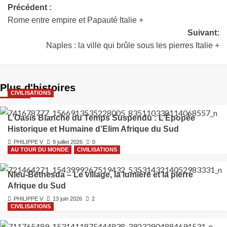
Précédent :
Rome entre empire et Papauté Italie +
Suivant:
Naples : la ville qui brûle sous les pierres Italie +
Plus d'histoires
CIVILISATIONS
L’Oasis Blanche du Temps Suspendu : L’Épopée
Historique et Humaine d’Elim Afrique du Sud
PHILIPPE V
9 juillet 2026
0
AU TOUR DU MONDE
CIVILISATIONS
Nieu‑Bethesda – Le village, la lumière et la pierre
Afrique du Sud
PHILIPPE V
13 juin 2026
2
CIVILISATIONS