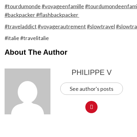
#tourdumonde
#voyageenfamille
#tourdumondeenfami
#backpacker #flashbackpacker
#traveladdict
#voyagerautrement
#slowtravel
#slowtra
#italie #travelitalie
About The Author
PHILIPPE V
See author's posts