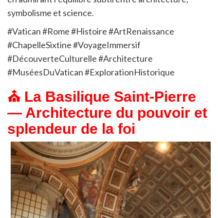
symbolisme et science.
#Vatican #Rome #Histoire #ArtRenaissance
#ChapelleSixtine #VoyageImmersif
#DécouverteCulturelle #Architecture
#MuséesDuVatican #ExplorationHistorique
⛪ La Basilique Saint-Pierre
— Architecture du pouvoir et
splendeur de la foi