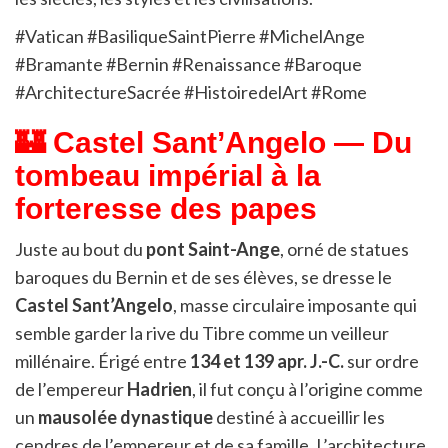
#Vatican #BasiliqueSaintPierre #MichelAnge
#Bramante #Bernin #Renaissance #Baroque
#ArchitectureSacrée #HistoiredelArt #Rome
🏰 Castel Sant’Angelo — Du
tombeau impérial à la
forteresse des papes
Juste au bout du
pont Saint-Ange
, orné de statues
baroques du Bernin et de ses élèves, se dresse le
Castel Sant’Angelo
, masse circulaire imposante qui
semble garder la rive du Tibre comme un veilleur
millénaire. Érigé entre
134 et 139 apr. J.-C.
sur ordre
de l’empereur
Hadrien
, il fut conçu à l’origine comme
un
mausolée dynastique
destiné à accueillir les
cendres de l’empereur et de sa famille. L’architecture,