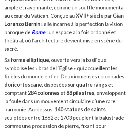
ample et rayonnante, comme un souffle monumental
au cœur du Vatican. Conçue au
XVIIᵉ siècle
par
Gian
Lorenzo Bernini
, elle incarne à la perfection la vision
baroque de
Rome
: un espace à la fois ordonné et
théâtral, où l’architecture devient mise en scène du
sacré.
Sa
forme elliptique
, ouverte vers la basilique,
symbolise les « bras de l’Église » qui accueillent les
fidèles du monde entier. Deux immenses colonnades
dorico-toscane
, disposées sur
quatre rangs
et
comptant
284 colonnes
et
88 pilastres
, enveloppent
la foule dans un mouvement circulaire d’une rare
harmonie. Au-dessus,
140 statues de saints
sculptées entre 1662 et 1703 peuplent la balustrade
comme une procession de pierre, fixant pour