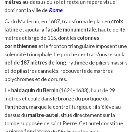
mètres
au-dessus du sol et reste un repère visuel
dominant la ville de
Rome
.
Carlo Maderno, en 1607, transforma le plan en
croix
latine
et ajouta la
façade monumentale
, haute de 45
mètres et large de 115, dont les
colonnes
corinthiennes
et le fronton triangulaire imposent une
solennité triomphale. Le porche central s’ouvre sur la
nef de 187 mètres de long
, rythmée de piliers massifs
et de pilastres cannelés, recouverts de marbres
polychromes et de dorures.
Le
baldaquin du Bernin
(1624–1633), haut de 29
mètres et coulé dans le bronze du portique du
Panthéon, marque le centre liturgique : il s’élève au-
dessus du
maître-autel
, situé directement sur la
tombe supposée de saint Pierre. Cet autel constitue
la
pierre fondatrice
de l’Église catholique,