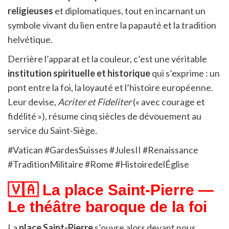
religieuses
et diplomatiques, tout en incarnant un
symbole vivant du lien entre la papauté et la tradition
helvétique.
Derrière l’apparat et la couleur, c’est une véritable
institution spirituelle et historique
qui s’exprime : un
pont entre la foi, la loyauté et l’histoire européenne.
Leur devise,
Acriter et Fideliter
(« avec courage et
fidélité »), résume cinq siècles de dévouement au
service du Saint-Siège.
#Vatican #GardesSuisses #JulesII #Renaissance
#TraditionMilitaire #Rome #HistoiredelÉglise
🇻🇦 La place Saint-Pierre —
Le théâtre baroque de la foi
La
place Saint-Pierre
s’ouvre alors devant nous,