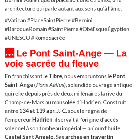
architecture qui parle autant aux sens qu’à l’âme.
#Vatican #PlaceSaintPierre #Bernini
#BaroqueRomain #SaintPierre #ObélisqueÉgyptien
#UNESCO #RomeSacrée
🌉 Le Pont Saint-Ange — La
voie sacrée du fleuve
En franchissant le
Tibre
, nous empruntons le
Pont
Saint-Ange
(
Pons Aelius
), splendide ouvrage antique
qui relie depuis près de deux millénaires la rive du
Champ-de-Mars au mausolée d’Hadrien. Construit
entre
134 et 139 apr. J.-C.
sous le règne de
l’empereur
Hadrien
, il servait à l’origine d’accès
solennel à son tombeau impérial — aujourd’hui le
Castel Sant’Angelo
. Ses
arches en travertin