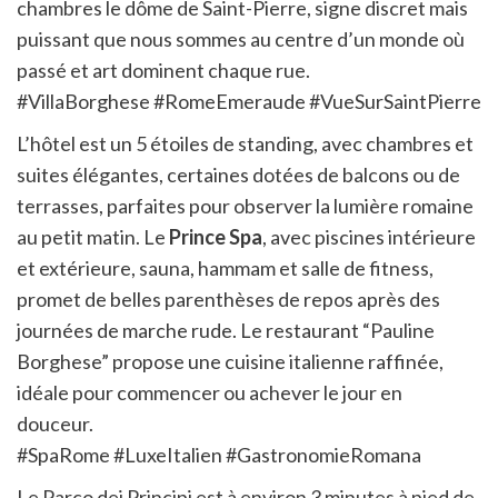
chambres le dôme de Saint-Pierre, signe discret mais
puissant que nous sommes au centre d’un monde où
passé et art dominent chaque rue.
#VillaBorghese #RomeEmeraude #VueSurSaintPierre
L’hôtel est un 5 étoiles de standing, avec chambres et
suites élégantes, certaines dotées de balcons ou de
terrasses, parfaites pour observer la lumière romaine
au petit matin. Le
Prince Spa
, avec piscines intérieure
et extérieure, sauna, hammam et salle de fitness,
promet de belles parenthèses de repos après des
journées de marche rude. Le restaurant “Pauline
Borghese” propose une cuisine italienne raffinée,
idéale pour commencer ou achever le jour en
douceur.
#SpaRome #LuxeItalien #GastronomieRomana
Le Parco dei Principi est à environ 3 minutes à pied de