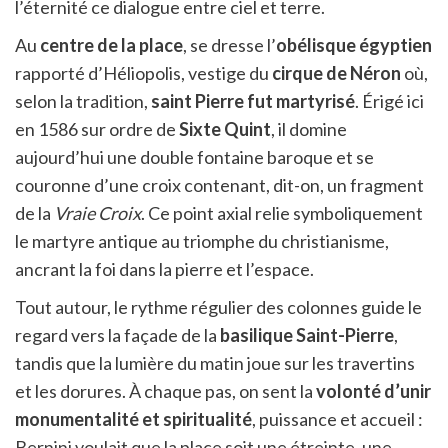
l’éternité ce dialogue entre ciel et terre.
Au
centre de la place
, se dresse l’
obélisque égyptien
rapporté d’Héliopolis, vestige du
cirque de Néron
où,
selon la tradition,
saint Pierre fut martyrisé
. Érigé ici
en 1586 sur ordre de
Sixte Quint
, il domine
aujourd’hui une double fontaine baroque et se
couronne d’une croix contenant, dit-on, un fragment
de la
Vraie Croix
. Ce point axial relie symboliquement
le martyre antique au triomphe du christianisme,
ancrant la foi dans la pierre et l’espace.
Tout autour, le rythme régulier des colonnes guide le
regard vers la façade de la
basilique Saint-Pierre
,
tandis que la lumière du matin joue sur les travertins
et les dorures. À chaque pas, on sent la
volonté d’unir
monumentalité et spiritualité
, puissance et accueil :
Bernini voulait que la place soit une étreinte, une