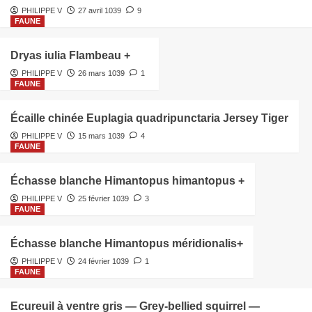
PHILIPPE V
27 avril 1039
9
FAUNE
Dryas iulia Flambeau +
PHILIPPE V
26 mars 1039
1
FAUNE
Écaille chinée Euplagia quadripunctaria Jersey Tiger
PHILIPPE V
15 mars 1039
4
FAUNE
Échasse blanche Himantopus himantopus +
PHILIPPE V
25 février 1039
3
FAUNE
Échasse blanche Himantopus méridionalis+
PHILIPPE V
24 février 1039
1
FAUNE
Ecureuil à ventre gris — Grey-bellied squirrel —