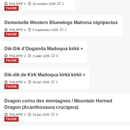
PHILIPPE V
16 octobre 1039
1
FAUNE
Demoiselle Western Bluewings Matrona nigripectus
PHILIPPE V
9 septembre 1039
1
FAUNE
Dik-Dik d’Ouganda Madoqua kirkii +
PHILIPPE V
2 juillet 1039
0
FAUNE
Dik-dik de Kirk Madoqua kirkii kirkii +
PHILIPPE V
30 juin 1039
1
FAUNE
Dragon cornu des montagnes / Mountain Horned
Dragon (Acanthosaura crucigera)
PHILIPPE V
15 juin 1039
0
FAUNE