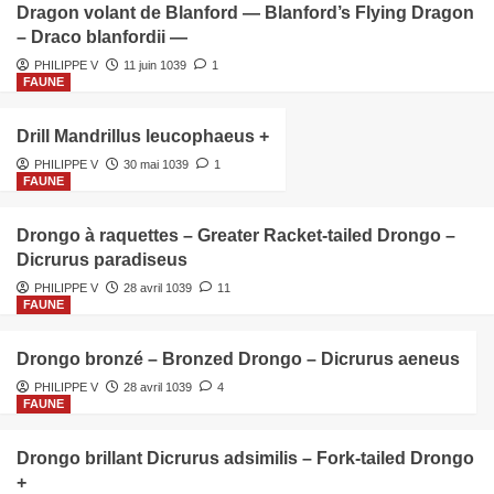
Dragon volant de Blanford — Blanford’s Flying Dragon
– Draco blanfordii —
PHILIPPE V
11 juin 1039
1
FAUNE
Drill Mandrillus leucophaeus +
PHILIPPE V
30 mai 1039
1
FAUNE
Drongo à raquettes – Greater Racket-tailed Drongo –
Dicrurus paradiseus
PHILIPPE V
28 avril 1039
11
FAUNE
Drongo bronzé – Bronzed Drongo – Dicrurus aeneus
PHILIPPE V
28 avril 1039
4
FAUNE
Drongo brillant Dicrurus adsimilis – Fork-tailed Drongo
+