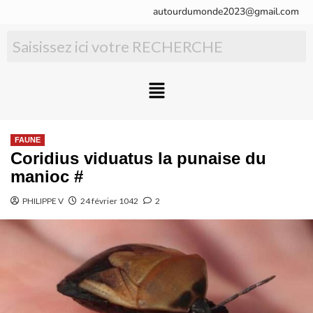
autourdumonde2023@gmail.com
FAUNE
Coridius viduatus la punaise du
manioc #
PHILIPPE V
24 février 1042
2