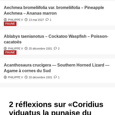
Aechmea bromeliifolia var. bromeliifolia – Pineapple
Aechmea – Ananas marron
PHILIPPE V
13 mai 1527
1
FAUNE
Ablabys taenianotus – Cockatoo Waspfish – Poisson-
cacatoès
PHILIPPE V
25 décembre 1501
2
FAUNE
Acanthosaura crucigera — Southern Horned Lizard —
Agame à cornes du Sud
PHILIPPE V
20 décembre 1501
1
2 réflexions sur «
Coridius
viduatus la punaise du