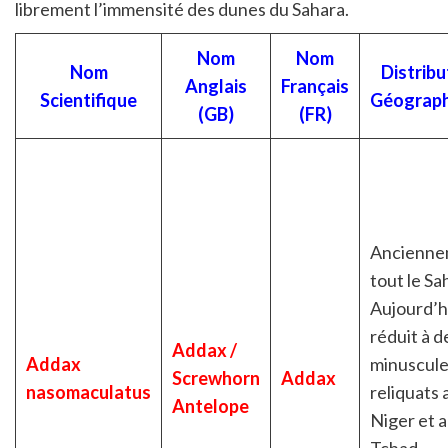
librement l’immensité des dunes du Sahara.
Nom
Nom
Nom
Distribu
Anglais
Français
Scientifique
Géograph
(GB)
(FR)
Ancienne
tout le Sa
Aujourd’h
réduit à d
Addax /
Addax
minuscul
Screwhorn
Addax
nasomaculatus
reliquats 
Antelope
Niger et 
Tchad.