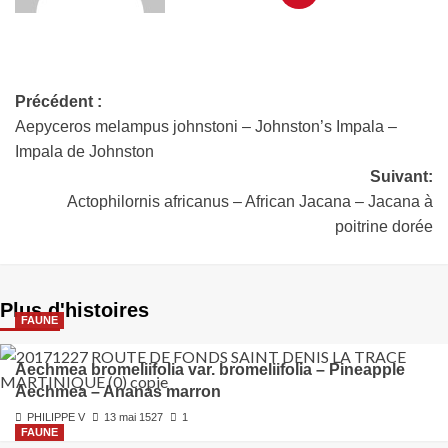
Précédent :
Aepyceros melampus johnstoni – Johnston’s Impala –
Impala de Johnston
Suivant:
Actophilornis africanus – African Jacana – Jacana à
poitrine dorée
Plus d'histoires
FAUNE
Aechmea bromeliifolia var. bromeliifolia – Pineapple
Aechmea – Ananas marron
PHILIPPE V
13 mai 1527
1
FAUNE