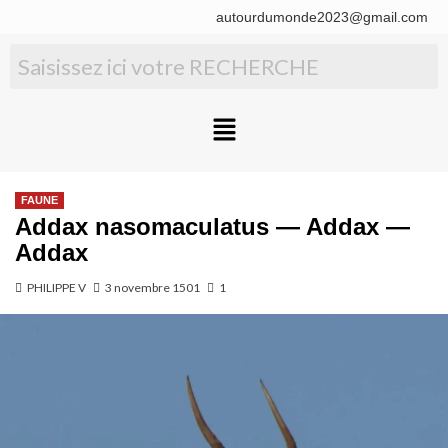
autourdumonde2023@gmail.com
FAUNE
Addax nasomaculatus — Addax —
Addax
PHILIPPE V
3 novembre 1501
1