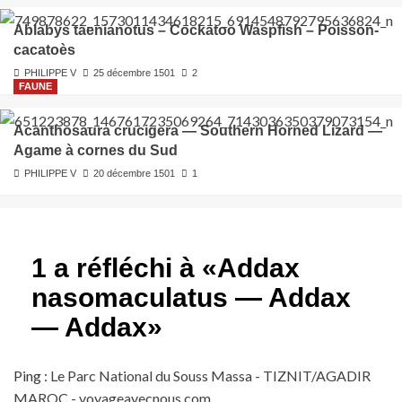
Ablabys taenianotus – Cockatoo Waspfish – Poisson-
cacatoès
PHILIPPE V
25 décembre 1501
2
FAUNE
Acanthosaura crucigera — Southern Horned Lizard —
Agame à cornes du Sud
PHILIPPE V
20 décembre 1501
1
1 a réfléchi à «
Addax
nasomaculatus — Addax
— Addax
»
Ping :
Le Parc National du Souss Massa - TIZNIT/AGADIR
MAROC - voyageavecnous.com