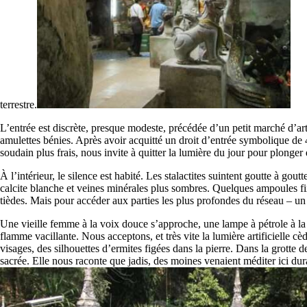
terrestre.
L’entrée est discrète, presque modeste, précédée d’un petit marché d’art
amulettes bénies. Après avoir acquitté un droit d’entrée symbolique de 
soudain plus frais, nous invite à quitter la lumière du jour pour plonge
À l’intérieur, le silence est habité. Les stalactites suintent goutte à goutt
calcite blanche et veines minérales plus sombres. Quelques ampoules fi
tièdes. Mais pour accéder aux parties les plus profondes du réseau – un
Une vieille femme à la voix douce s’approche, une lampe à pétrole à la m
flamme vacillante. Nous acceptons, et très vite la lumière artificielle 
visages, des silhouettes d’ermites figées dans la pierre. Dans la grott
sacrée. Elle nous raconte que jadis, des moines venaient méditer ici dur