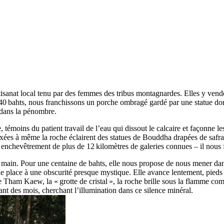
isanat local tenu par des femmes des tribus montagnardes. Elles y vendent
40 bahts, nous franchissons un porche ombragé gardé par une statue doré
r dans la pénombre.
e, témoins du patient travail de l’eau qui dissout le calcaire et façonne les
xées à même la roche éclairent des statues de Bouddha drapées de safran
 enchevêtrement de plus de 12 kilomètres de galeries connues – il nous 
ain. Pour une centaine de bahts, elle nous propose de nous mener dans le
cède place à une obscurité presque mystique. Elle avance lentement, pied
e de Tham Kaew, la « grotte de cristal », la roche brille sous la flamm
ant des mois, cherchant l’illumination dans ce silence minéral.