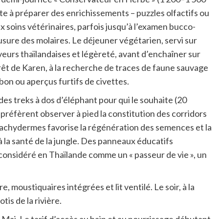
e à préparer des enrichissements – puzzles olfactifs ou
ux soins vétérinaires, parfois jusqu’à l’examen bucco-
’usure des molaires. Le déjeuner végétarien, servi sur
saveurs thaïlandaises et légèreté, avant d’enchaîner sur
rêt de Karen, à la recherche de traces de faune sauvage
bon ou aperçus furtifs de civettes.
des treks à dos d’éléphant pour qui le souhaite (20
réfèrent observer à pied la constitution des corridors
s pachydermes favorise la régénération des semences et la
 à la santé de la jungle. Des panneaux éducatifs
onsidéré en Thaïlande comme un « passeur de vie », un
moustiquaires intégrées et lit ventilé. Le soir, à la
tis de la rivière.
Mai. Le tarif d’accès au bain et au nourrissage débutant