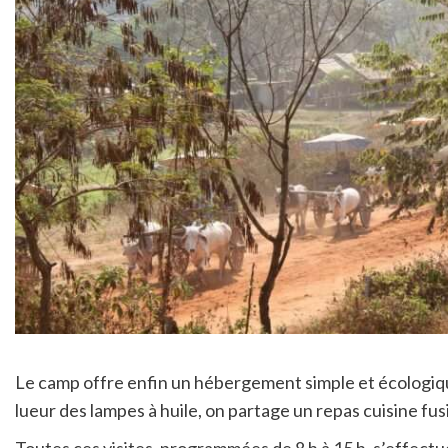
Le camp offre enfin un hébergement simple et écologique :
lueur des lampes à huile, on partage un repas cuisine fusi
Toutes ces visites, programmées de 8 h à 15 h, s’effectu