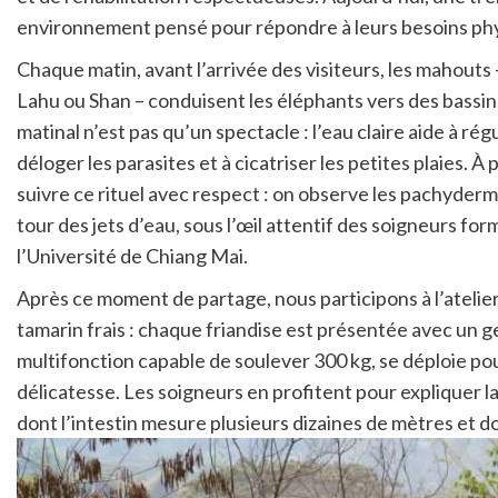
environnement pensé pour répondre à leurs besoins phy
Chaque matin, avant l’arrivée des visiteurs, les mahouts
Lahu ou Shan – conduisent les éléphants vers des bassins
matinal n’est pas qu’un spectacle : l’eau claire aide à ré
déloger les parasites et à cicatriser les petites plaies. À
suivre ce rituel avec respect : on observe les pachyderme
tour des jets d’eau, sous l’œil attentif des soigneurs fo
l’Université de Chiang Mai.
Après ce moment de partage, nous participons à l’atelie
tamarin frais : chaque friandise est présentée avec un g
multifonction capable de soulever 300 kg, se déploie pou
délicatesse. Les soigneurs en profitent pour expliquer l
dont l’intestin mesure plusieurs dizaines de mètres et d