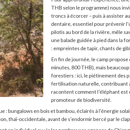
THB selon le programme) nous invit
troncs à écorcer – puis à assister a
dentaire, essentiel pour prévenir l
pilotis au bord de la rivière, mêle 
une balade guidée à pied dans la fo
: empreintes de tapir, chants de gib
En fin de journée, le camp propose 
minutes, 800 THB), mais beaucoup p
forestiers : ici, le piétinement de
fertilisation naturelle, contribuant
racontent comment l’éléphant est c
promoteur de biodiversité.
 bungalows en bois et bambou, éclairés à l’énergie solaire, 
on, thaï-occidentale, avant de s’endormir bercé par le clapo
ent en individuel ou via les nombreuses agences de Chiang 