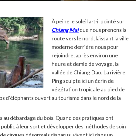
À peine le soleil a-t-il pointé sur
Chiang Mai
que nous prenons la
route vers le nord, laissant la ville
moderne derrière nous pour
rejoindre, après environ une
heure et demie de voyage, la
vallée de Chiang Dao. La rivière
Ping sculpte ici un écrin de
végétation tropicale au pied de
mps d’éléphants ouvert au tourisme dans le nord de la
inés au débardage du bois. Quand ces pratiques ont
e public à leur sort et développer des méthodes de soin
de cirques désormais disparus, vivent ici dans un