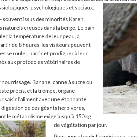
siologiques, psychologiques et sociaux.
 – souvent issus des minorités Karen,
 naturels creusés dans la berge. Le bain
guler la température de leur peau, à
 partir de 8 heures, les visiteurs peuvent
s se rouler, barrir et prodiguer à leur
rmés aux protocoles vétérinaires de
r nourrissage. Banane, canne à sucre ou
este précis, et la trompe, organe
r saisir l’aliment avec une étonnante
a digestion de ces géants herbivores,
ont le métabolisme exige jusqu’à 150 kg
de végétation par jour.
Pour approfondir l’expérience, un