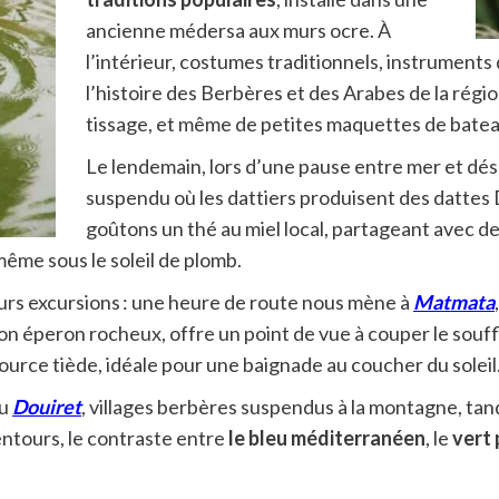
ancienne médersa aux murs ocre. À
l’intérieur, costumes traditionnels, instruments
l’histoire des Berbères et des Arabes de la région 
tissage, et même de petites maquettes de bate
Le lendemain, lors d’une pause entre mer et dése
suspendu où les dattiers produisent des dattes
goûtons un thé au miel local, partageant avec des
même sous le soleil de plomb.
eurs excursions : une heure de route nous mène à
Matmata
on éperon rocheux, offre un point de vue à couper le souffle
 source tiède, idéale pour une baignade au coucher du soleil
u
Douiret
, villages berbères suspendus à la montagne, tan
ntours, le contraste entre
le bleu méditerranéen
, le
vert