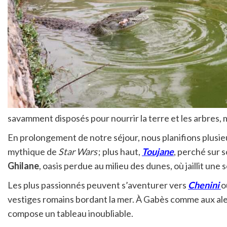
savamment disposés pour nourrir la terre et les arbres, 
En prolongement de notre séjour, nous planifions plusi
mythique de
Star Wars
; plus haut,
Toujane
, perché sur s
Ghilane
, oasis perdue au milieu des dunes, où jaillit une
Les plus passionnés peuvent s’aventurer vers
Chenini
o
vestiges romains bordant la mer. À Gabès comme aux ale
compose un tableau inoubliable.