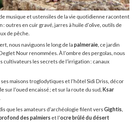
 de musique et ustensiles de la vie quotidienne racontent
: outres en cuir gravé, jarres à huile d’olive, outils de
aux de pêche.
rt, nous naviguons le long de la
palmeraie
, ce jardin
 Deglet Nour renommées. À l’ombre des pergolas, nous
 cultivateurs les secrets de l’irrigation : canaux
, ses maisons troglodytiques et l’hôtel Sidi Driss, décor
 sur l’oued encaissé ; et sur la route du sud,
Ksar
.
dis que les amateurs d’archéologie filent vers
Gightis
,
 profond des palmiers
et l’
ocre brûlé du désert