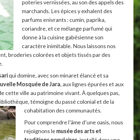
poteries vernissées, au son des appels des
marchands. Les épices y exhalent des
parfums enivrants : cumin, paprika,
coriandre, et ce mélange parfumé qui
donne à la cuisine gabésienne son
caractère inimitable. Nous laissons nos
ent, broderies colorées et objets tissés par des
e.
ari
qui domine, avec son minaret élancé et sa
uvelle Mosquée de Jara
, aux lignes épurées et aux
e cette ville au patrimoine vivant. À quelques pas,
bibliothèque, témoigne du passé colonial et de la
cohabitation des communautés.
Pour comprendre l’âme d’une oasis, nous
rejoignons le
musée des arts et
traditions populaires
, installé dans une