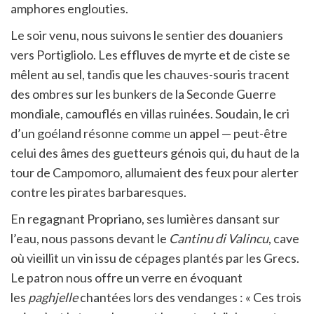
amphores englouties.
Le soir venu, nous suivons le sentier des douaniers
vers Portigliolo. Les effluves de myrte et de ciste se
mêlent au sel, tandis que les chauves-souris tracent
des ombres sur les bunkers de la Seconde Guerre
mondiale, camouflés en villas ruinées. Soudain, le cri
d’un goéland résonne comme un appel — peut-être
celui des âmes des guetteurs génois qui, du haut de la
tour de Campomoro, allumaient des feux pour alerter
contre les pirates barbaresques.
En regagnant Propriano, ses lumières dansant sur
l’eau, nous passons devant le
Cantinu di Valincu
, cave
où vieillit un vin issu de cépages plantés par les Grecs.
Le patron nous offre un verre en évoquant
les
paghjelle
chantées lors des vendanges : « Ces trois