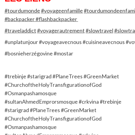
#tourdumonde
#voyageenfamille
#tourdumondeenfami
#backpacker #flashbackpacker
#traveladdict
#voyagerautrement
#slowtravel
#slowtra
#unplatunjour
#voyageavecnous
#cuisineavecnous
#vo
#bosnieherzégovine
#mostar
#trebinje
#starigrad
#PlaneTrees
#GreenMarket
#ChurchoftheHolyTransfigurationofGod
#Osmanpashamosque
#sultanAhmedEmprorsmosque
#crkvina
#trebinje
#starigrad
#PlaneTrees
#GreenMarket
#ChurchoftheHolyTransfigurationofGod
#Osmanpashamosque