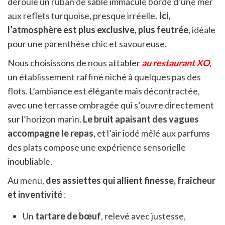
déroule un ruban de sable immaculé bordé d’une mer
aux reflets turquoise, presque irréelle.
Ici,
l’atmosphère est plus exclusive, plus feutrée
, idéale
pour une parenthèse chic et savoureuse.
Nous choisissons de nous attabler
au restaurant XO
,
un établissement raffiné niché à quelques pas des
flots. L’ambiance est élégante mais décontractée,
avec une terrasse ombragée qui s’ouvre directement
sur l’horizon marin.
Le bruit apaisant des vagues
accompagne le repas
, et l’air iodé mêlé aux parfums
des plats compose une expérience sensorielle
inoubliable.
Au menu,
des assiettes qui allient finesse, fraîcheur
et inventivité
:
Un
tartare de bœuf
, relevé avec justesse,