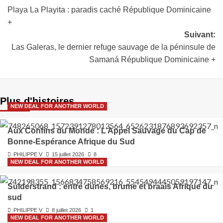
Playa La Playita : paradis caché République Dominicaine
+
Suivant:
Las Galeras, le dernier refuge sauvage de la péninsule de
Samaná République Dominicaine +
Plus d'histoires
NEW DEAL FOR ANOTHER WORLD
Aux Confins du Monde : L’Appel Sauvage du Cap de
Bonne-Espérance Afrique du Sud
PHILIPPE V
15 juillet 2026
8
NEW DEAL FOR ANOTHER WORLD
Suiderstrand : entre dunes, brume et braais Afrique du
sud
PHILIPPE V
8 juillet 2026
1
NEW DEAL FOR ANOTHER WORLD