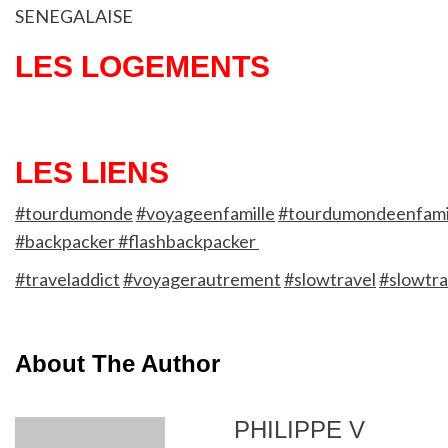
SENEGALAISE
LES LOGEMENTS
LES LIENS
#tourdumonde
#voyageenfamille
#tourdumondeenfami
#backpacker #flashbackpacker
#traveladdict
#voyagerautrement
#slowtravel
#slowtra
About The Author
PHILIPPE V