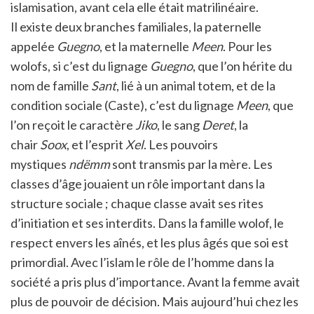
islamisation, avant cela elle était matrilinéaire.
Il existe deux branches familiales, la paternelle
appelée
Guegno
, et la maternelle
Meen
. Pour les
wolofs, si c’est du lignage
Guegno
, que l’on hérite du
nom de famille
Sant
, lié à un animal totem, et de la
condition sociale (Caste), c’est du lignage
Meen
, que
l’on reçoit le caractère
Jiko
, le sang
Deret
, la
chair
Soox
, et l’esprit
Xel
. Les pouvoirs
mystiques
ndëmm
sont transmis par la mère. Les
classes d’âge jouaient un rôle important dans la
structure sociale ; chaque classe avait ses rites
d’initiation et ses interdits. Dans la famille wolof, le
respect envers les aînés, et les plus âgés que soi est
primordial. Avec l’islam le rôle de l’homme dans la
société a pris plus d’importance. Avant la femme avait
plus de pouvoir de décision. Mais aujourd’hui chez les