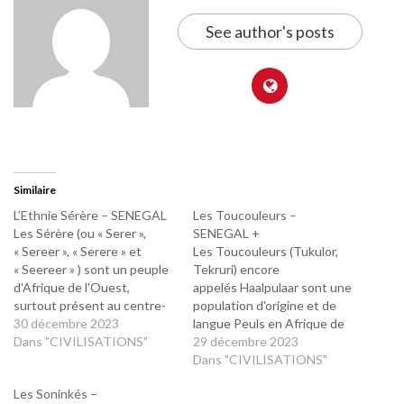
See author's posts
Similaire
L’Ethnie Sérère – SENEGAL
Les Toucouleurs –
Les Sérère (ou « Serer »,
SENEGAL +
« Sereer », « Serere » et
Les Toucouleurs (Tukulor,
« Seereer » ) sont un peuple
Tekruri) encore
d'Afrique de l'Ouest,
appelés Haalpulaar sont une
surtout présent au centre-
population d'origine et de
ouest du Sénégal, du sud de
30 décembre 2023
langue Peuls en Afrique de
la région de Dakar jusqu'à la
Dans "CIVILISATIONS"
l'Ouest, vivant
29 décembre 2023
frontière gambienne. Ils
principalement dans le nord
Dans "CIVILISATIONS"
forment, en nombre, la
du Sénégal, dans le sud de
Les Soninkés –
troisième ethnie du Sénégal,
la Mauritanie, au Mali et