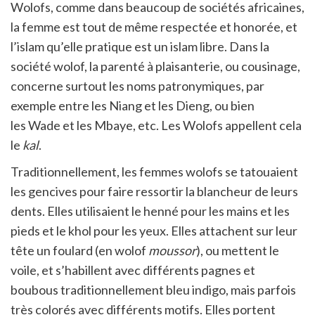
Wolofs, comme dans beaucoup de sociétés africaines,
la femme est tout de même respectée et honorée, et
l’islam qu’elle pratique est un islam libre. Dans la
société wolof, la parenté à plaisanterie, ou cousinage,
concerne surtout les noms patronymiques, par
exemple entre les
Niang
et les
Dieng
, ou bien
les
Wade
et les
Mbaye
, etc. Les Wolofs appellent cela
le
kal
.
Traditionnellement, les femmes wolofs se tatouaient
les gencives pour faire ressortir la blancheur de leurs
dents. Elles utilisaient le henné pour les mains et les
pieds et le khol pour les yeux. Elles attachent sur leur
tête un foulard (en wolof
moussor
), ou mettent le
voile, et s’habillent avec différents pagnes et
boubous traditionnellement bleu indigo, mais parfois
très colorés avec différents motifs. Elles portent