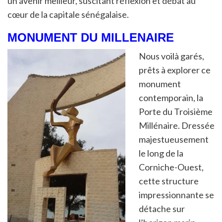
un avenir meilleur, suscitant réflexion et débat au
cœur de la capitale sénégalaise.
MONUMENT DU MILLENAIRE
Nous voilà garés,
prêts à explorer ce
monument
contemporain, la
Porte du Troisième
Millénaire. Dressée
majestueusement
le long de la
Corniche-Ouest,
cette structure
impressionnante se
détache sur