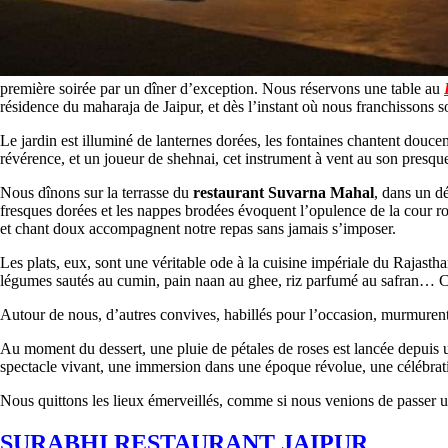
première soirée par un dîner d’exception. Nous réservons une table au
résidence du maharaja de Jaipur, et dès l’instant où nous franchissons 
Le jardin est illuminé de lanternes dorées, les fontaines chantent douc
révérence, et un joueur de shehnai, cet instrument à vent au son presque
Nous dînons sur la terrasse du
restaurant Suvarna Mahal
, dans un dé
fresques dorées et les nappes brodées évoquent l’opulence de la cour roy
et chant doux accompagnent notre repas sans jamais s’imposer.
Les plats, eux, sont une véritable ode à la cuisine impériale du Rajast
légumes sautés au cumin, pain naan au ghee, riz parfumé au safran… C
Autour de nous, d’autres convives, habillés pour l’occasion, murmurent e
Au moment du dessert, une pluie de pétales de roses est lancée depuis
spectacle vivant, une immersion dans une époque révolue, une célébrati
Nous quittons les lieux émerveillés, comme si nous venions de passer u
SURABHI RESTAURANT JAIPUR