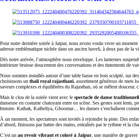
Pour notre dernière soirée à Jaipur, nous avons voulu vivre un moment q
adresse emblématique nichée dans un ancien haveli, à deux pas de la viei
Dès notre arrivée, l’atmosphère nous enveloppe. Les lanternes suspendue
intérieure bruisse doucement des conversations et des tintements de vaiss
Nous sommes installés autour d’une table basse en bois sculpté, sur des
choisissons un
thali royal rajasthani
, assortiment généreux de mets lo
saveurs complexes et équilibrées du Rajasthan, où se mêlent douceur, c
Mais le clou de la soirée vient avec le
spectacle de danse traditionnel
danseuse en costume chatoyant entre en scène. Ses gestes sont lents, pr
histoire. Kathak, Kalbeliya, Ghoomar… les danses s’enchaînent comme d
À un moment, les spectateurs sont invités à rejoindre la piste. Des enfan
d’abord, finissons par battre des mains, entraînés par le rythme et la cha
C’est un
au revoir vibrant et coloré à Jaipur
, une manière de graver c