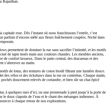
u Rajasthan.
 capitale rose. Dès l’instant où nous franchissons l’entrée, c’est
e d’un parfum d’encens mêlé aux fleurs fraîchement coupées. Niché dans
temporain.
ows permettent de dominer la rue sans sacrifier l’intimité, et les motifs
onctué de tapis tissés main aux couleurs chaudes. Les meubles anciens,
che de confort luxueux. Dans le patio central, des dracaenas et des
ent s’abreuver au matin.
otifs de lotus, des tentures de coton brodé filtrant une lumière douce.
allet des vélos et des rickshaws dans la rue en contrebas. Chaque matin,
s pochés doucement relevés de coriandre, et bien sûr un chai épicé
ntar, à quelques rues d’ici, ou une promenade à pied jusqu’à la porte de
ar le doux clapotis de l’eau et le chant des mésanges indiennes. À
ssourcer à chaque retour de nos explorations.