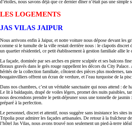
d’étoiles, nous savons déjà que ce dernier dîner n’était pas une simple 
LES LOGEMENTS
JAS VILAS JAIPUR
Nous arrivons enfin à Jaipur, et notre voiture nous dépose devant les g
comme si le tumulte de la ville restait derrière nous : le clapotis dis
un quartier résidentiel, ce petit établissement à gestion familiale alli
La façade, dominée par ses arches en pierre sculptée et ses balcons finem
floraux gravés dans le grès rouge rappellent les décors du City Palace. 
hérités de la collection familiale, côtoient des pièces plus modernes, ta
bougainvilliers offrent un écran de verdure, et l’eau turquoise de la pis
Dans nos chambres, c’est un véritable sanctuaire qui nous attend : de ha
Le lit à baldaquin, drapé de voiles légers, promet des nuits paisibles, t
nous descendons prendre le petit-déjeuner sous une tonnelle de jasmin 
préparé à la perfection.
Le personnel, discret et attentif, nous suggère sans insistance les site
Tripolia pour admirer les façades artisanales. De retour à la fraîcheur 
l’hôtel Jas Vilas, nous avons trouvé non seulement un pied-à-terre idéal