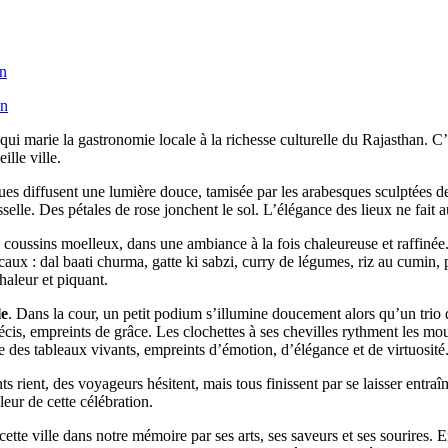
ui marie la gastronomie locale à la richesse culturelle du Rajasthan. C
lle ville.
s diffusent une lumière douce, tamisée par les arabesques sculptées des
elle. Des pétales de rose jonchent le sol. L’élégance des lieux ne fait au
 coussins moelleux, dans une ambiance à la fois chaleureuse et raffinée.
caux : dal baati churma, gatte ki sabzi, curry de légumes, riz au cumin,
haleur et piquant.
le
. Dans la cour, un petit podium s’illumine doucement alors qu’un trio
écis, empreints de grâce. Les clochettes à ses chevilles rythment les m
es tableaux vivants, empreints d’émotion, d’élégance et de virtuosité
ts rient, des voyageurs hésitent, mais tous finissent par se laisser entr
leur de cette célébration.
ette ville dans notre mémoire par ses arts, ses saveurs et ses sourires. 