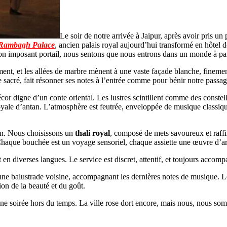
Le soir de notre arrivée à Jaipur, après avoir pris un
Rambagh Palace
, ancien palais royal aujourd’hui transformé en hôtel de
son imposant portail, nous sentons que nous entrons dans un monde à par
ement, et les allées de marbre mènent à une vaste façade blanche, fineme
 sacré, fait résonner ses notes à l’entrée comme pour bénir notre passag
cor digne d’un conte oriental. Les lustres scintillent comme des constel
ale d’antan. L’atmosphère est feutrée, enveloppée de musique classique h
han. Nous choisissons un
thali royal
, composé de mets savoureux et raffi
haque bouchée est un voyage sensoriel, chaque assiette une œuvre d’ar
n diverses langues. Le service est discret, attentif, et toujours accomp
 une balustrade voisine, accompagnant les dernières notes de musique. 
on de la beauté et du goût.
ne soirée hors du temps. La ville rose dort encore, mais nous, nous so