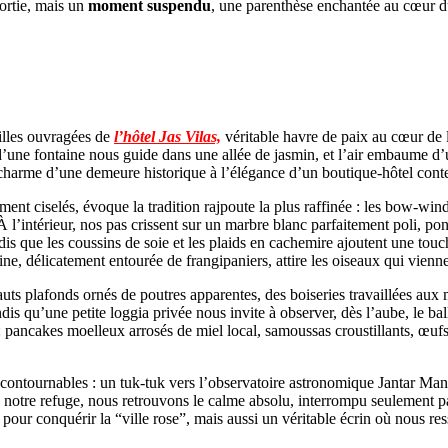
sortie, mais un
moment suspendu
, une parenthèse enchantée au cœur d
rilles ouvragées de
l’hôtel Jas Vilas,
véritable havre de paix au cœur de la
cret d’une fontaine nous guide dans une allée de jasmin, et l’air embaum
e le charme d’une demeure historique à l’élégance d’un boutique-hôtel con
ent ciselés, évoque la tradition rajpoute la plus raffinée : les bow-wind
À l’intérieur, nos pas crissent sur un marbre blanc parfaitement poli, p
ndis que les coussins de soie et les plaids en cachemire ajoutent une tou
cine, délicatement entourée de frangipaniers, attire les oiseaux qui vienn
uts plafonds ornés de poutres apparentes, des boiseries travaillées aux m
andis qu’une petite loggia privée nous invite à observer, dès l’aube, le b
: pancakes moelleux arrosés de miel local, samoussas croustillants, œuf
s incontournables : un tuk-tuk vers l’observatoire astronomique Jantar Ma
de notre refuge, nous retrouvons le calme absolu, interrompu seulement p
 pour conquérir la “ville rose”, mais aussi un véritable écrin où nous re