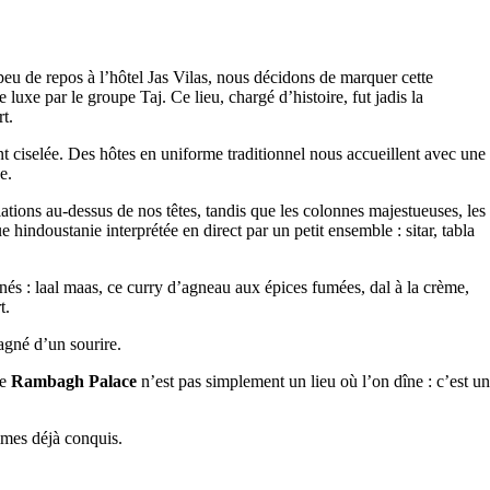
 peu de repos à l’hôtel Jas Vilas, nous décidons de marquer cette
 luxe par le groupe Taj. Ce lieu, chargé d’histoire, fut jadis la
t.
nt ciselée. Des hôtes en uniforme traditionnel nous accueillent avec une
e.
lations au-dessus de nos têtes, tandis que les colonnes majestueuses, les
indoustanie interprétée en direct par un petit ensemble : sitar, tabla
nés : laal maas, ce curry d’agneau aux épices fumées, dal à la crème,
t.
agné d’un sourire.
Le
Rambagh Palace
n’est pas simplement un lieu où l’on dîne : c’est un
mmes déjà conquis.