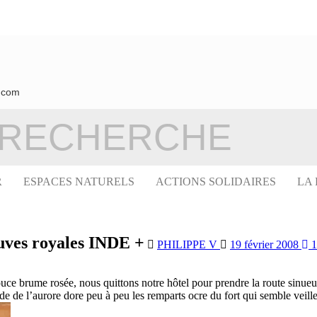
.com
R
ESPACES NATURELS
ACTIONS SOLIDAIRES
LA
euves royales INDE +
PHILIPPE V
19 février 2008
1
e brume rosée, nous quittons notre hôtel pour prendre la route sinueuse
mide de l’aurore dore peu à peu les remparts ocre du fort qui semble veiller