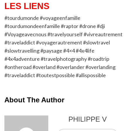
LES LIENS
#tourdumonde #voyageenfamille
#tourdumondeenfamille #raptor #drone #dji
#Voyageavecnous #travelyourself #vivreautrement
#traveladdict #voyagerautrement #slowtravel
#slowtravelling #paysage #4×4 #4x4life
#4x4adventure #travelphotography #roadtrip
#ontheroad #overland #overlander #overlanding
#traveladdict #toutestpossible #allispossible
About The Author
PHILIPPE V