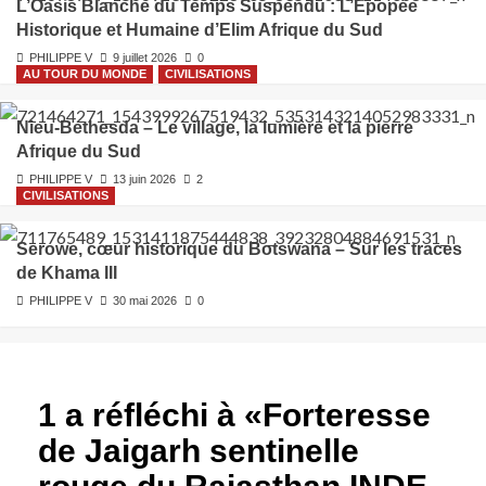
L’Oasis Blanche du Temps Suspendu : L’Épopée
Historique et Humaine d’Elim Afrique du Sud
PHILIPPE V
9 juillet 2026
0
AU TOUR DU MONDE
CIVILISATIONS
Nieu‑Bethesda – Le village, la lumière et la pierre
Afrique du Sud
PHILIPPE V
13 juin 2026
2
CIVILISATIONS
Serowe, cœur historique du Botswana – Sur les traces
de Khama III
PHILIPPE V
30 mai 2026
0
1 a réfléchi à «
Forteresse
de Jaigarh sentinelle