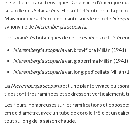
et ses fleurs caractéristiques. Originaire d’Amérique du
la famille des Solanacées. Elle a été décrite pour la pre
Maisonneuve a décrit une plante sous le nom de
Nieremb
synonyme de
Nierembergia scoparia
.
Trois variétés botaniques de cette espèce sont référen
Nierembergia scoparia
var. breviflora Millán (1941)
Nierembergia scoparia
var. glaberrima Millán (1941)
Nierembergia scoparia
var. longipedicellata Millán (
La
Nierembergia scoparia
est une plante vivace buisson
tiges sont très ramifiées et se dressent verticalement, t
Les fleurs, nombreuses sur les ramifications et opposées 
cm de diamètre, avec un tube de corolle frêle et un cali
tout au long de la saison chaude.