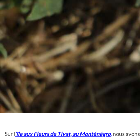
Sur l
‘île aux Fleurs de Tivat, au Monténégro
,
nous avons 