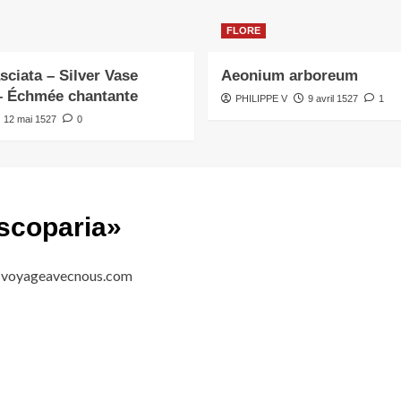
FLORE
ciata – Silver Vase
Aeonium arboreum
– Échmée chantante
PHILIPPE V
9 avril 1527
1
12 mai 1527
0
scoparia
»
 voyageavecnous.com