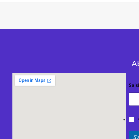
Ab
Sais
S'