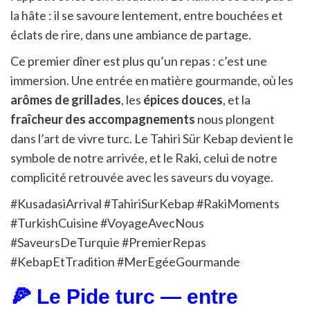
la hâte : il se savoure lentement, entre bouchées et
éclats de rire, dans une ambiance de partage.
Ce premier dîner est plus qu’un repas : c’est une
immersion. Une entrée en matière gourmande, où les
arômes de grillades
, les
épices douces
, et la
fraîcheur des accompagnements
nous plongent
dans l’art de vivre turc. Le Tahiri Sür Kebap devient le
symbole de notre arrivée, et le Raki, celui de notre
complicité retrouvée avec les saveurs du voyage.
#KusadasiArrival #TahiriSurKebap #RakiMoments
#TurkishCuisine #VoyageAvecNous
#SaveursDeTurquie #PremierRepas
#KebapEtTradition #MerEgéeGourmande
🍕 Le Pide turc — entre