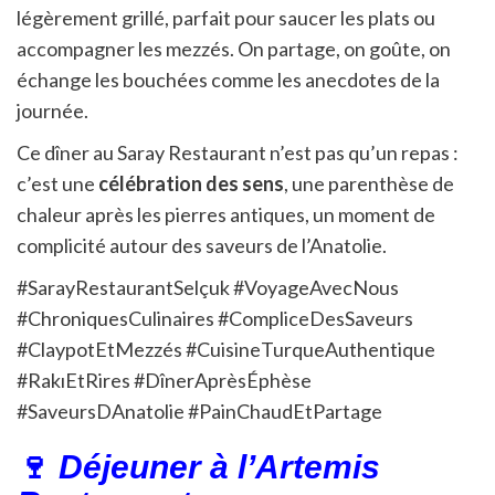
légèrement grillé, parfait pour saucer les plats ou
accompagner les mezzés. On partage, on goûte, on
échange les bouchées comme les anecdotes de la
journée.
Ce dîner au Saray Restaurant n’est pas qu’un repas :
c’est une
célébration des sens
, une parenthèse de
chaleur après les pierres antiques, un moment de
complicité autour des saveurs de l’Anatolie.
#SarayRestaurantSelçuk #VoyageAvecNous
#ChroniquesCulinaires #CompliceDesSaveurs
#ClaypotEtMezzés #CuisineTurqueAuthentique
#RakıEtRires #DînerAprèsÉphèse
#SaveursDAnatolie #PainChaudEtPartage
🍷
Déjeuner à l’Artemis