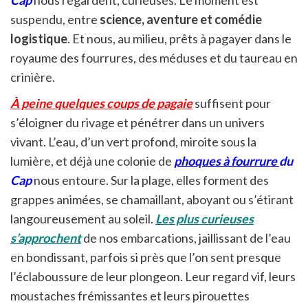
Cap
nous regardent, curieuses. Le moment est
suspendu, entre
science, aventure et comédie
logistique
. Et nous, au milieu, prêts à pagayer dans le
royaume des fourrures, des méduses et du taureau en
crinière.
À peine quelques coups de pagaie
suffisent pour
s’éloigner du rivage et pénétrer dans un univers
vivant. L’eau, d’un vert profond, miroite sous la
lumière, et déjà une colonie de
phoques à fourrure
du
Cap
nous entoure. Sur la plage, elles forment des
grappes animées, se chamaillant, aboyant ou s’étirant
langoureusement au soleil.
Les plus curieuses
s’approchent
de nos embarcations, jaillissant de l’eau
en bondissant, parfois si près que l’on sent presque
l’éclaboussure de leur plongeon. Leur regard vif, leurs
moustaches frémissantes et leurs pirouettes