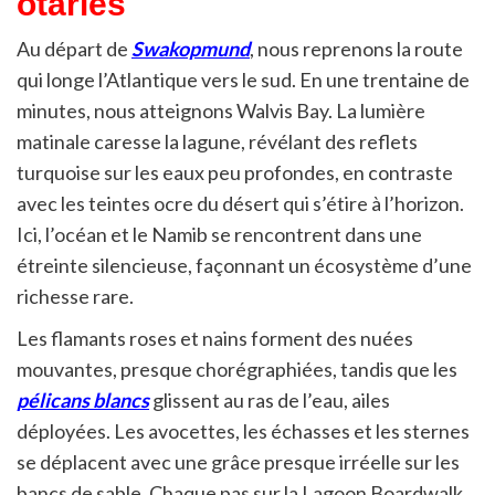
otaries
Au départ de
Swakopmund
, nous reprenons la route
qui longe l’Atlantique vers le sud. En une trentaine de
minutes, nous atteignons Walvis Bay. La lumière
matinale caresse la lagune, révélant des reflets
turquoise sur les eaux peu profondes, en contraste
avec les teintes ocre du désert qui s’étire à l’horizon.
Ici, l’océan et le Namib se rencontrent dans une
étreinte silencieuse, façonnant un écosystème d’une
richesse rare.
Les flamants roses et nains forment des nuées
mouvantes, presque chorégraphiées, tandis que les
pélicans blancs
glissent au ras de l’eau, ailes
déployées. Les avocettes, les échasses et les sternes
se déplacent avec une grâce presque irréelle sur les
bancs de sable. Chaque pas sur la Lagoon Boardwalk