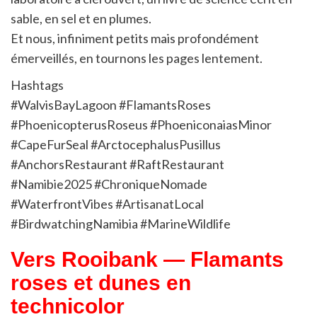
sable, en sel et en plumes.
Et nous, infiniment petits mais profondément
émerveillés, en tournons les pages lentement.
Hashtags
#WalvisBayLagoon #FlamantsRoses
#PhoenicopterusRoseus #PhoeniconaiasMinor
#CapeFurSeal #ArctocephalusPusillus
#AnchorsRestaurant #RaftRestaurant
#Namibie2025 #ChroniqueNomade
#WaterfrontVibes #ArtisanatLocal
#BirdwatchingNamibia #MarineWildlife
Vers Rooibank — Flamants
roses et dunes en
technicolor