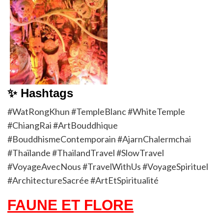
✨ Hashtags
#WatRongKhun #TempleBlanc #WhiteTemple
#ChiangRai #ArtBouddhique
#BouddhismeContemporain #AjarnChalermchai
#Thaïlande #ThailandTravel #SlowTravel
#VoyageAvecNous #TravelWithUs #VoyageSpirituel
#ArchitectureSacrée #ArtEtSpiritualité
FAUNE ET FLORE