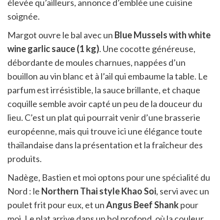
élevée qu’ailleurs, annonce d’emblée une cuisine
soignée.
Margot ouvre le bal avec un
Blue Mussels with white
wine garlic sauce (1 kg)
. Une cocotte généreuse,
débordante de moules charnues, nappées d’un
bouillon au vin blanc et à l’ail qui embaume la table. Le
parfum est irrésistible, la sauce brillante, et chaque
coquille semble avoir capté un peu de la douceur du
lieu. C’est un plat qui pourrait venir d’une brasserie
européenne, mais qui trouve ici une élégance toute
thaïlandaise dans la présentation et la fraîcheur des
produits.
Nadège, Bastien et moi optons pour une spécialité du
Nord : le
Northern Thai style Khao Soi
, servi avec un
poulet frit pour eux, et un
Angus Beef Shank
pour
moi. Le plat arrive dans un bol profond, où la couleur