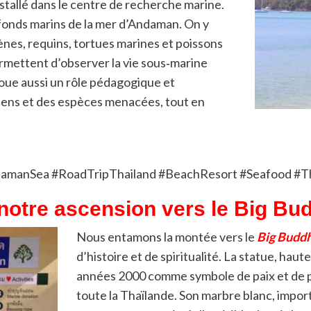
installé dans le centre de recherche marine.
 fonds marins de la mer d’Andaman. On y
nes, requins, tortues marines et poissons
ermettent d’observer la vie sous‑marine
joue aussi un rôle pédagogique et
alliens et des espèces menacées, tout en
manSea #RoadTripThailand #BeachResort #Seafood #Th
notre ascension vers le Big Bu
Nous entamons la montée vers le
Big Buddh
d’histoire et de spiritualité. La statue, ha
années 2000 comme symbole de paix et de pr
toute la Thaïlande. Son marbre blanc, impor