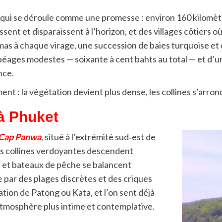
e qui se déroule comme une promesse : environ 160 kilomèt
sent et disparaissent à l’horizon, et des villages côtiers où
as à chaque virage, une succession de baies turquoise et de 
éages modestes — soixante à cent bahts au total — et d’un 
nce.
 : la végétation devient plus dense, les collines s’arrondi
à Phuket
Cap Panwa
, situé à l’extrémité sud‑est de
des collines verdoyantes descendent
s et bateaux de pêche se balancent
 par des plages discrètes et des criques
ation de Patong ou Kata, et l’on sent déjà
tmosphère plus intime et contemplative.