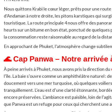
Nous quittons Krabi le cœur léger, prêts pour une rout
d’Andaman à notre droite, les pitons karstiques qui surgis
touristique. La route principale 4 nous offre des panoram
heurts sur un bitume en bon état, ponctué de quelques p
la consommation reste raisonnable au regard de la dista
En approchant de Phuket, l’atmosphère change subtilement
🌊 Cap Panwa – Notre arrivée 
À peine arrivés à Phuket, nous avons pris la direction du
l’île. La baie s’ouvre comme un amphithéâtre naturel : 
doucement vers une mer turquoise, où quelques voilier
tranquillement. L’eau est d’une clarté étonnante, bordée
encore préservées. L’ambiance est paisible, loin de l’agit
que Panwa est un refuge pour ceux qui cherchent une a