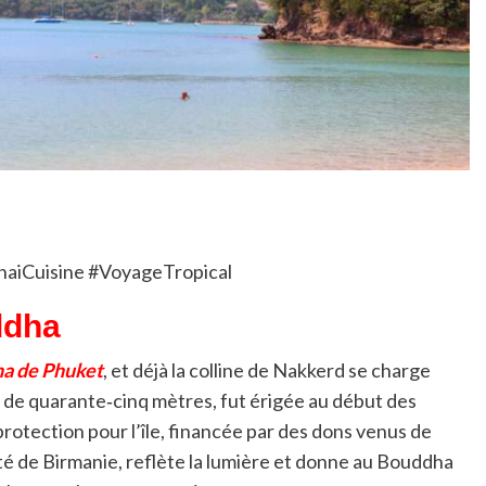
aiCuisine #VoyageTropical
ddha
a de Phuket
, et déjà la colline de Nakkerd se charge
ute de quarante‑cinq mètres, fut érigée au début des
otection pour l’île, financée par des dons venus de
té de Birmanie, reflète la lumière et donne au Bouddha