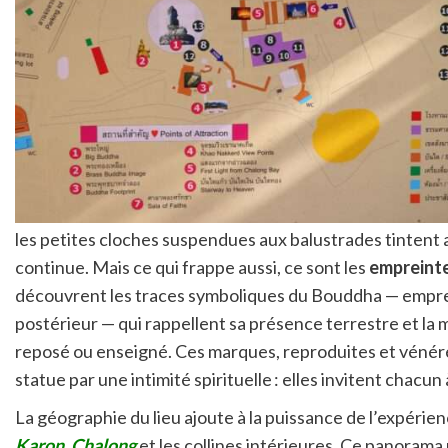
les petites cloches suspendues aux balustrades tintent
continue. Mais ce qui frappe aussi, ce sont les
empreint
découvrent les traces symboliques du Bouddha — empre
postérieur — qui rappellent sa présence terrestre et la mé
reposé ou enseigné. Ces marques, reproduites et vénér
statue par une intimité spirituelle : elles invitent chacun 
La géographie du lieu ajoute à la puissance de l’expérien
Karon, Chalong
et les collines intérieures. Ce panorama n