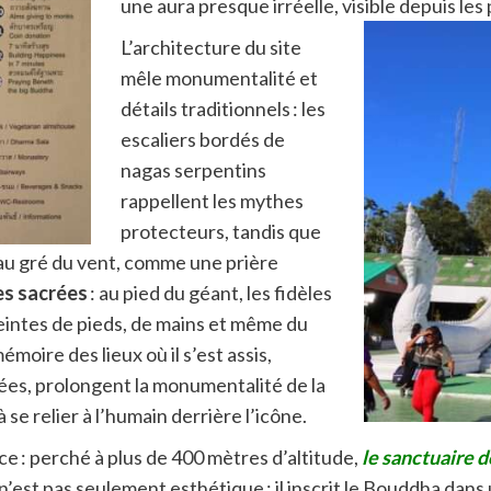
une aura presque irréelle, visible depuis les
L’architecture du site
mêle monumentalité et
détails traditionnels : les
escaliers bordés de
nagas serpentins
rappellent les mythes
protecteurs, tandis que
 au gré du vent, comme une prière
es sacrées
: au pied du géant, les fidèles
intes de pieds, de mains et même du
moire des lieux où il s’est assis,
ées, prolongent la monumentalité de la
à se relier à l’humain derrière l’icône.
ce : perché à plus de 400 mètres d’altitude,
le sanctuaire d
’est pas seulement esthétique : il inscrit le Bouddha dans un