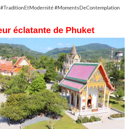
e #TraditionEtModernité #MomentsDeContemplation
eur éclatante de Phuket