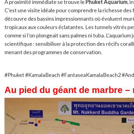
À proximité immédiate se trouve le
Phuket Aquarium
, 
C’est une visite idéale pour comprendre la richesse des
découvre des bassins impressionnants où évoluent murè
tropicaux aux couleurs éclatantes. Les tunnels vitrés p
comme si l’on plongeait sans palmes ni tuba. L’aquarium 
scientifique : sensibiliser à la protection des récifs cor
menant des programmes de conservation.
#Phuket #KamalaBeach #FantaseaKamalaBeach2 #Anda
Au pied du géant de marbre – 