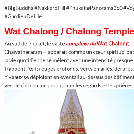
#BigBuddha #NakkerdHill #Phuket #Panorama360 #Vo
#GardienDeLîle
Wat Chalong / Chalong Temple 
Au sud de
Phuket
, le vaste
complexe du
Wat Chalong
—
Chaiyathararam
— apparaît comme un cœur spirituel batta
la vie quotidienne se mêlent avec une intensité presque 
frappent l’œil : rouges profonds, verts émaillés, dorures
niveaux se déploient en éventail au-dessus des bâtiments
vers le ciel comme pour guider les regards et les prières.