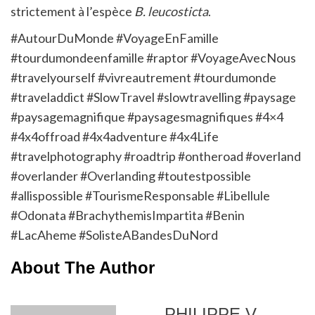
strictement à l’espèce
B. leucosticta
.
#AutourDuMonde #VoyageEnFamille
#tourdumondeenfamille #raptor #VoyageAvecNous
#travelyourself #vivreautrement #tourdumonde
#traveladdict #SlowTravel #slowtravelling #paysage
#paysagemagnifique #paysagesmagnifiques #4×4
#4x4offroad #4x4adventure #4x4Life
#travelphotography #roadtrip #ontheroad #overland
#overlander #Overlanding #toutestpossible
#allispossible #TourismeResponsable #Libellule
#Odonata #BrachythemisImpartita #Benin
#LacAheme #SolisteABandesDuNord
About The Author
PHILIPPE V