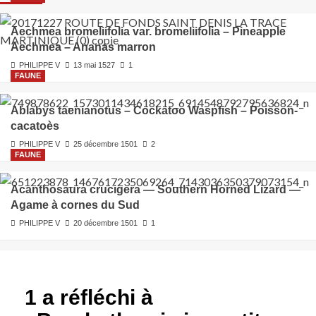
Aechmea bromeliifolia var. bromeliifolia – Pineapple
Aechmea – Ananas marron
PHILIPPE V
13 mai 1527
1
FAUNE
Ablabys taenianotus – Cockatoo Waspfish – Poisson-
cacatoès
PHILIPPE V
25 décembre 1501
2
FAUNE
Acanthosaura crucigera — Southern Horned Lizard —
Agame à cornes du Sud
PHILIPPE V
20 décembre 1501
1
1 a réfléchi à