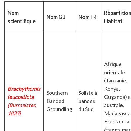
Nom
Répartition
Nom GB
Nom FR
scientifique
Habitat
Afrique
orientale
(Tanzanie,
Brachythemis
Kenya,
Southern
Soliste à
leucosticta
Ouganda) e
Banded
bandes
(Burmeister,
australe,
Groundling
du Sud
1839)
Madagascar
Bords de lac
étangs, ma