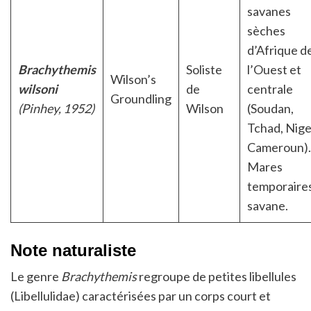
savanes
sèches
d’Afrique d
Brachythemis
Soliste
l’Ouest et
Wilson’s
wilsoni
de
centrale
Groundling
(Pinhey, 1952)
Wilson
(Soudan,
Tchad, Nige
Cameroun).
Mares
temporaire
savane.
Note naturaliste
Le genre
Brachythemis
regroupe de petites libellules
(Libellulidae) caractérisées par un corps court et