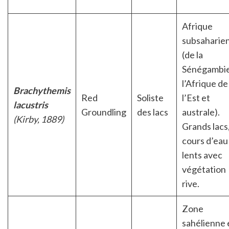
Afrique
subsaharie
(de la
Sénégambie
l’Afrique de
Brachythemis
Red
Soliste
l’Est et
lacustris
Groundling
des lacs
australe).
(Kirby, 1889)
Grands lacs
cours d’eau
lents avec
végétation
rive.
Zone
sahélienne 