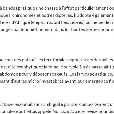
à bandes pratique une chasse à l’affût particulièrement opp
ustiques, chironomes et autres diptères. Il adopte égale
mifères d’Afrique (éléphants, buffles, zèbres) ou même des
érangés par leur piétinement dans les hautes herbes pour ef
 par des patrouilles territoriales vigoureuses des mâles a
est dite exophytique : la femelle survole à très basse altit
n abdomen pour y déposer ses œufs. Les larves aquatiques,
ssant d’autres micro-invertébrés avant leur émergence fi
icta
se reconnaît sans ambiguïté par son comportement uniq
e complexe autrefois appelé
leucosticta
a été révisé pour di