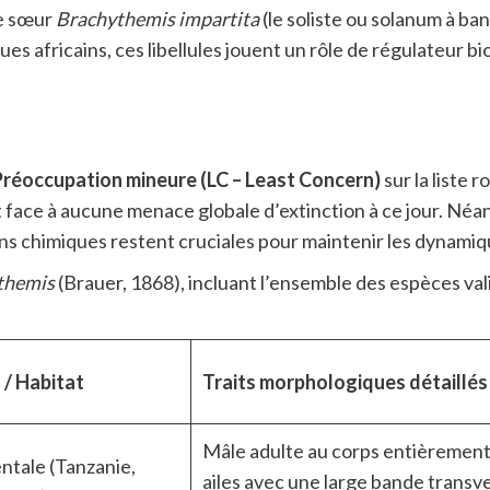
ce sœur
Brachythemis impartita
(le soliste ou solanum à ba
 africains, ces libellules jouent un rôle de régulateur bi
Préoccupation mineure (LC – Least Concern)
sur la liste
it face à aucune menace globale d’extinction à ce jour. N
tions chimiques restent cruciales pour maintenir les dynam
themis
(Brauer, 1868), incluant l’ensemble des espèces va
 / Habitat
Traits morphologiques détaillés
Mâle adulte au corps entièrement
entale (Tanzanie,
ailes avec une large bande transv