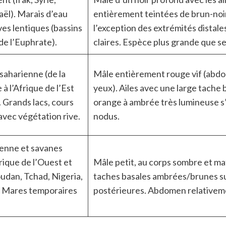
aël). Marais d’eau
entièrement teintées de brun-noi
ves lentiques (bassins
l’exception des extrémités distale
de l’Euphrate).
claires. Espèce plus grande que s
saharienne (de la
Mâle entièrement rouge vif (abdo
à l’Afrique de l’Est
yeux). Ailes avec une large tache 
. Grands lacs, cours
orange à ambrée très lumineuse s
avec végétation rive.
nodus.
enne et savanes
rique de l’Ouest et
Mâle petit, au corps sombre et ma
oudan, Tchad, Nigeria,
taches basales ambrées/brunes sur
 Mares temporaires
postérieures. Abdomen relativeme