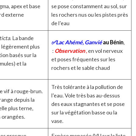
igma, apex et base
se pose constamment au sol, sur
ord externe
les rochers nus ou les pistes près
de l’eau
ticta
. La bande
✅
Lac Ahémé, Ganvié
au Bénin
,
d légèrement plus
:
Observation
,
en vol nerveux
ion basés sur la
et poses fréquentes sur les
mules) et la
rochers et le sable chaud
Très tolérante à la pollution de
 vif à rouge-brun.
l’eau. Vole très bas au-dessus
range depuis la
des eaux stagnantes et se pose
lle plus terne,
sur la végétation basse ou la
s orangées.
vase.
iles presque
Espèce menacée (VU sur la liste