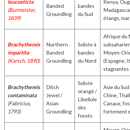
leucosticta
Kenya, Ouga
Banded
bandes
(Burmeister,
Madagascar.
Groundling
du Sud
1839)
étangs, mar
Afrique du 
Brachythemis
Northern
Soliste à
subsaharien
impartita
Banded
bandes
Moyen-Orie
(Karsch, 1890)
Groundling
du Nord
(Espagne, It
stagnantes 
Soliste
Brachythemis
Ditch
Asie du Sud 
orangé /
contaminata
Jewel /
Chine, Thaï
Libellule
(Fabricius,
Asian
Canaux, foss
des
1793)
Groundling
fortement 
fossés
Moyen-Orien