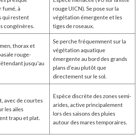
r fumé, à
rouge UICN). Se pose sur la
s qui restent
végétation émergente et les
es congénères.
tiges de roseaux.
Se perche fréquemment sur la
men, thorax et
végétation aquatique
basale rouge-
émergente au bord des grands
’étendant jusqu’au
plans d’eau plutôt que
directement sur le sol.
Espèce discrète des zones semi-
t, avec de courtes
arides, active principalement
 les ailes
lors des saisons des pluies
nt trapu et plat.
autour des mares temporaires.