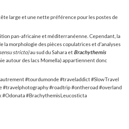
 tête large et une nette préférence pour les postes de
ition pan-africaine et méditerranéenne. Cependant, la
 la morphologie des pièces copulatrices et d’analyses
sensu stricto)
au sud du Sahara et
Brachythemis
nie autour des lacs Momella) appartiennent donc
autrement #tourdumonde #traveladdict #SlowTravel
 #travelphotography #roadtrip #ontheroad #overland
ark #Odonata #BrachythemisLeucosticta