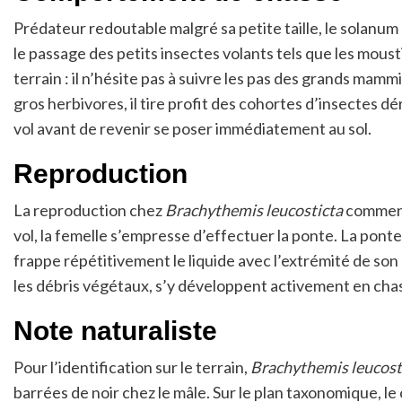
Prédateur redoutable malgré sa petite taille, le solanum 
le passage des petits insectes volants tels que les mo
terrain : il n’hésite pas à suivre les pas des grands mam
gros herbivores, il tire profit des cohortes d’insectes d
vol avant de revenir se poser immédiatement au sol.
Reproduction
La reproduction chez
Brachythemis leucosticta
commence
vol, la femelle s’empresse d’effectuer la ponte. La ponte 
frappe répétitivement le liquide avec l’extrémité de so
les débris végétaux, s’y développent activement en cha
Note naturaliste
Pour l’identification sur le terrain,
Brachythemis leucost
barrées de noir chez le mâle. Sur le plan taxonomique, l