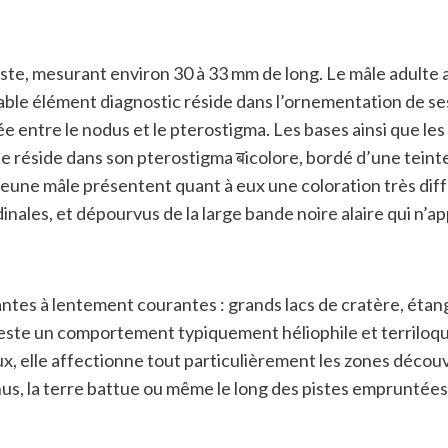
deste, mesurant environ 30 à 33 mm de long. Le mâle adulte
able élément diagnostic réside dans l’ornementation de ses 
e entre le nodus et le pterostigma. Les bases ainsi que les
ue réside dans son pterostigma बicolore, bordé d’une teint
e jeune mâle présentent quant à eux une coloration très d
ales, et dépourvus de la large bande noire alaire qui n’app
tes à lentement courantes : grands lacs de cratère, étangs
ste un comportement typiquement héliophile et terriloque
aux, elle affectionne tout particulièrement les zones déc
nus, la terre battue ou même le long des pistes empruntées 