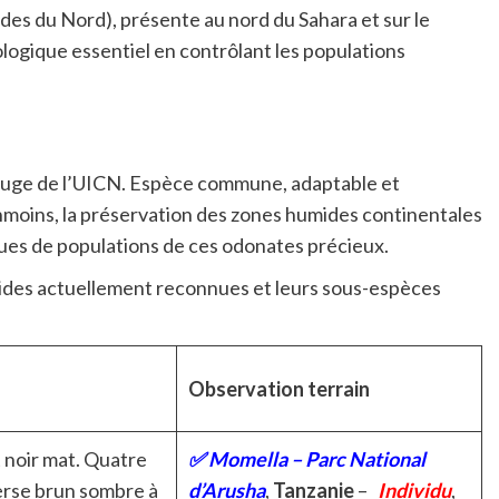
ndes du Nord), présente au nord du Sahara et sur le
ologique essentiel en contrôlant les populations
 rouge de l’UICN. Espèce commune, adaptable et
éanmoins, la préservation des zones humides continentales
iques de populations de ces odonates précieux.
lides actuellement reconnues et leurs sous-espèces
Observation terrain
 noir mat. Quatre
✅
Momella – Parc National
erse brun sombre à
d’Arusha
,
Tanzanie
–
Individu
,