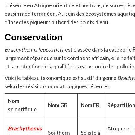
présente en Afrique orientale et australe, de son espè
bassin méditerranéen. Au sein des écosystèmes aquatiques
d’insectes piqueurs au bord des points d’eau.
Conservation
Brachythemis leucosticta
est classée dans la catégorie
largement répandue sur le continent africain, elle ne fa
et la protection de la qualité des eaux contre les pollu
Voici le tableau taxonomique exhaustif du genre
Brachy
selon les révisions odonatologiques récentes.
Nom
Nom GB
Nom FR
Répartition
scientifique
Brachythemis
Afrique ori
Southern
Soliste à