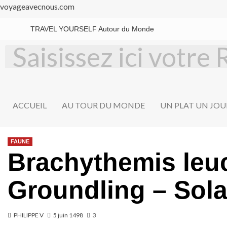
voyageavecnous.com
TRAVEL YOURSELF Autour du Monde
ACCUEIL
AU TOUR DU MONDE
UN PLAT UN JOU
FAUNE
Brachythemis leu
Groundling – Sol
PHILIPPE V
5 juin 1498
3