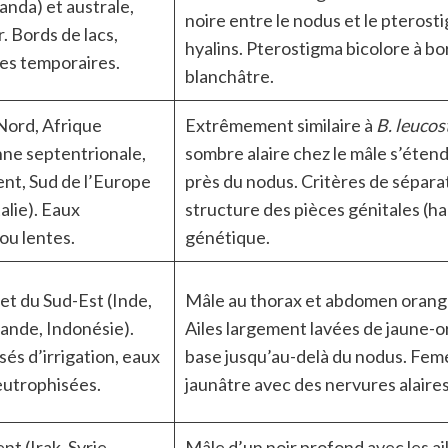
nda) et australe,
noire entre le nodus et le pterost
 Bords de lacs,
hyalins. Pterostigma bicolore à b
es temporaires.
blanchâtre.
Nord, Afrique
Extrêmement similaire à
B. leucos
ne septentrionale,
sombre alaire chez le mâle s’éten
nt, Sud de l’Europe
près du nodus. Critères de séparat
alie). Eaux
structure des pièces génitales (ha
ou lentes.
génétique.
et du Sud-Est (Inde,
Mâle au thorax et abdomen orange
lande, Indonésie).
Ailes largement lavées de jaune-o
és d’irrigation, eaux
base jusqu’au-delà du nodus. Feme
eutrophisées.
jaunâtre avec des nervures alaire
t (Irak, Syrie,
Mâle d’un noir profond avec les a