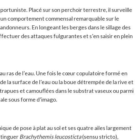
ortuniste. Placé sur son perchoir terrestre, il surveille
ment un comportement commensal remarquable sur le
 randonneurs. En longeant les berges dans le sillage des
fectuer des attaques fulgurantes et s’en saisir en plein
u ras de l’eau. Une fois le cœur copulatoire formé en
ude la surface de l’eau ou la boue détrempée de la rive et
 trapues et camouflées dans le substrat vaseux ou parmi
nale sous forme d’imago.
ue de pose à plat au sol et ses quatre ailes largement
stinguer
Brachythemis leucosticta
(sensu stricto),