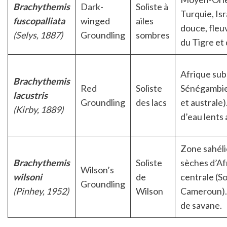
Brachythemis
Dark-
Soliste à
Turquie, Isr
fuscopalliata
winged
ailes
douce, fleu
(Selys, 1887)
Groundling
sombres
du Tigre et 
Afrique sub
Brachythemis
Red
Soliste
Sénégambie 
lacustris
Groundling
des lacs
et australe)
(Kirby, 1889)
d’eau lents 
Zone sahéli
Brachythemis
Soliste
sèches d’Af
Wilson’s
wilsoni
de
centrale (S
Groundling
(Pinhey, 1952)
Wilson
Cameroun).
de savane.