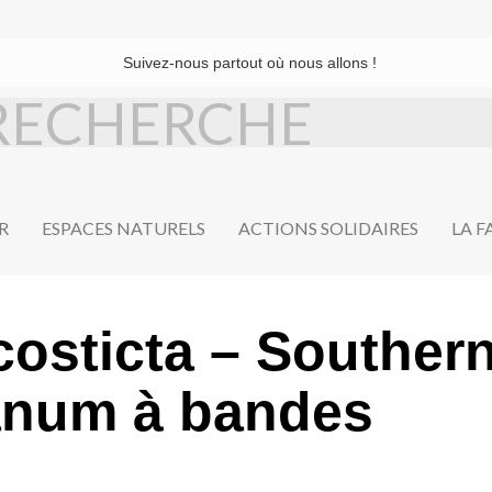
Suivez-nous partout où nous allons !
R
ESPACES NATURELS
ACTIONS SOLIDAIRES
LA 
costicta – Souther
anum à bandes