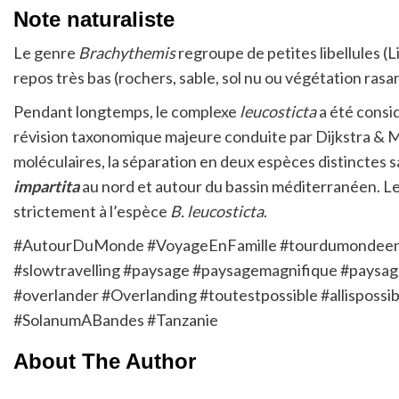
Note naturaliste
Le genre
Brachythemis
regroupe de petites libellules (L
repos très bas (rochers, sable, sol nu ou végétation rasa
Pendant longtemps, le complexe
leucosticta
a été consi
révision taxonomique majeure conduite par Dijkstra & M
moléculaires, la séparation en deux espèces distinctes
impartita
au nord et autour du bassin méditerranéen. Le
strictement à l’espèce
B. leucosticta
.
#AutourDuMonde #VoyageEnFamille #tourdumondeenfam
#slowtravelling #paysage #paysagemagnifique #paysag
#overlander #Overlanding #toutestpossible #allispos
#SolanumABandes #Tanzanie
About The Author