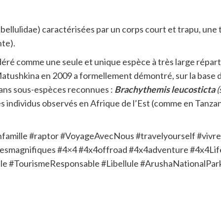
ibellulidae) caractérisées par un corps court et trapu, une
nte).
déré comme une seule et unique espèce à très large répart
atushkina en 2009 a formellement démontré, sur la base de
 sans sous-espèces reconnues :
Brachythemis leucosticta
(
s individus observés en Afrique de l’Est (comme en Tanza
ille #raptor #VoyageAvecNous #travelyourself #vivre
esmagnifiques #4×4 #4x4offroad #4x4adventure #4x4Life
sible #TourismeResponsable #Libellule #ArushaNationalP