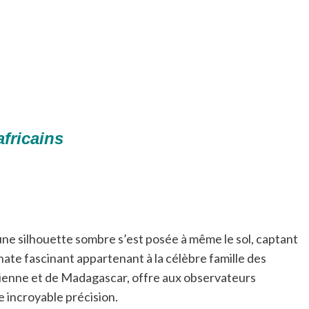
africains
 une silhouette sombre s’est posée à même le sol, captant
onate fascinant appartenant à la célèbre famille des
harienne et de Madagascar, offre aux observateurs
e incroyable précision.