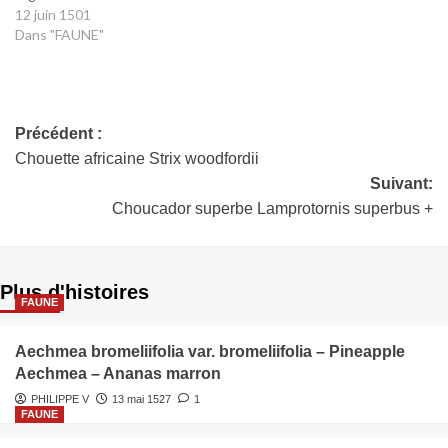
12 juin 1501
Dans "FAUNE"
Précédent :
Chouette africaine Strix woodfordii
Suivant:
Choucador superbe Lamprotornis superbus +
Plus d'histoires
FAUNE
Aechmea bromeliifolia var. bromeliifolia – Pineapple
Aechmea – Ananas marron
PHILIPPE V
13 mai 1527
1
FAUNE