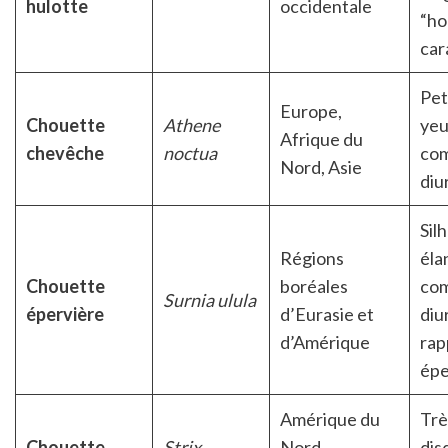
hulotte
occidentale
“ho
car
Peti
Europe,
Chouette
Athene
yeu
Afrique du
chevêche
noctua
co
Nord, Asie
diu
Sil
Régions
éla
Chouette
boréales
co
Surnia ulula
épervière
d’Eurasie et
diu
d’Amérique
rap
épe
Amérique du
Trè
Chouette
Strix
Nord,
dis