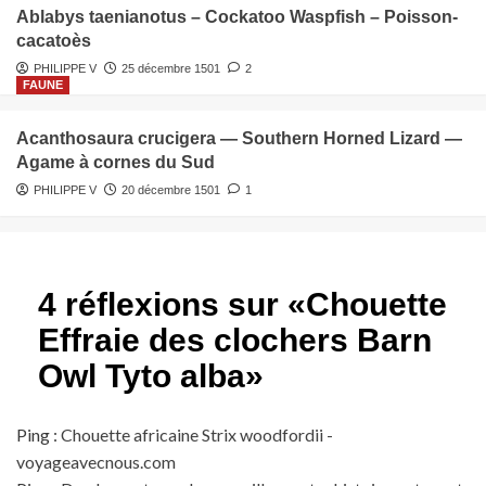
Ablabys taenianotus – Cockatoo Waspfish – Poisson-
cacatoès
PHILIPPE V
25 décembre 1501
2
FAUNE
Acanthosaura crucigera — Southern Horned Lizard —
Agame à cornes du Sud
PHILIPPE V
20 décembre 1501
1
4 réflexions sur «
Chouette
Effraie des clochers Barn
Owl Tyto alba
»
Ping :
Chouette africaine Strix woodfordii -
voyageavecnous.com