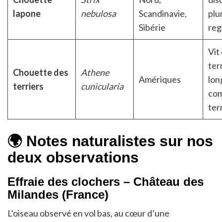
lapone
nebulosa
Scandinavie,
plu
Sibérie
reg
Vit
ter
Chouette des
Athene
Amériques
lon
terriers
cunicularia
co
ter
🌍 Notes naturalistes sur nos
deux observations
Effraie des clochers – Château des
Milandes (France)
L’oiseau observé en vol bas, au cœur d’une