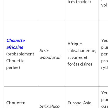
très froides)
vol
Chouette
Yeu
Afrique
africaine
plu
Strix
subsaharienne,
(probablement
per
woodfordii
savanes et
Chouette
pro
forêts claires
perlée)
ry
Yeu
plu
Chouette
Europe, Asie
Strix aluco
ou 