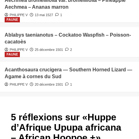
Aechmea bromeliifolia var. bromeliifolia – Pineapple
Aechmea – Ananas marron
PHILIPPE V
13 mai 1527
1
FAUNE
Ablabys taenianotus – Cockatoo Waspfish – Poisson-
cacatoès
PHILIPPE V
25 décembre 1501
2
FAUNE
Acanthosaura crucigera — Southern Horned Lizard —
Agame à cornes du Sud
PHILIPPE V
20 décembre 1501
1
5 réflexions sur «
Huppe
d’Afrique Upupa africana
– African Hoopoe +
»