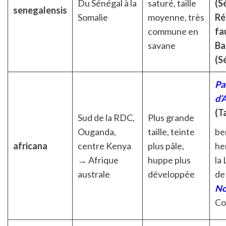
Du Sénégal à la
saturé, taille
(S
senegalensis
Somalie
moyenne, très
Ré
commune en
fa
savane
Ba
(S
Pa
d’
(T
Sud de la RDC,
Plus grande
Ouganda,
taille, teinte
be
africana
centre Kenya
plus pâle,
he
→ Afrique
huppe plus
la 
australe
développée
d
No
Co