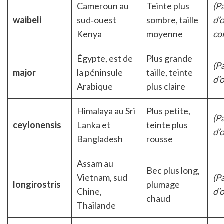
Cameroun au
Teinte plus
(P
waibeli
sud‑ouest
sombre, taille
d’
Kenya
moyenne
co
Égypte, est de
Plus grande
(P
major
la péninsule
taille, teinte
d’
Arabique
plus claire
Himalaya au Sri
Plus petite,
(P
ceylonensis
Lanka et
teinte plus
d’
Bangladesh
rousse
Assam au
Bec plus long,
Vietnam, sud
(P
longirostris
plumage
Chine,
d’
chaud
Thaïlande