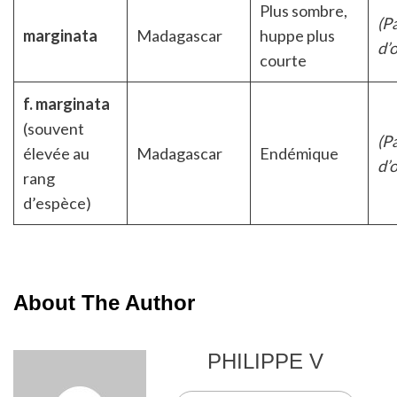
Plus sombre,
(P
marginata
Madagascar
huppe plus
d’
courte
f. marginata
(souvent
(P
élevée au
Madagascar
Endémique
d’
rang
d’espèce)
About The Author
PHILIPPE V