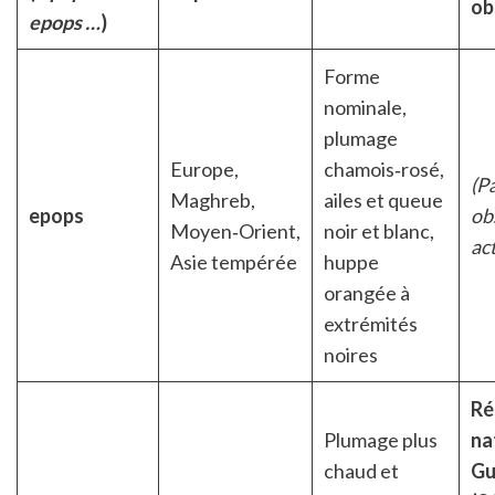
ob
epops …
)
Forme
nominale,
plumage
Europe,
chamois‑rosé,
(P
Maghreb,
ailes et queue
epops
ob
Moyen‑Orient,
noir et blanc,
ac
Asie tempérée
huppe
orangée à
extrémités
noires
Ré
Plumage plus
na
chaud et
Gu