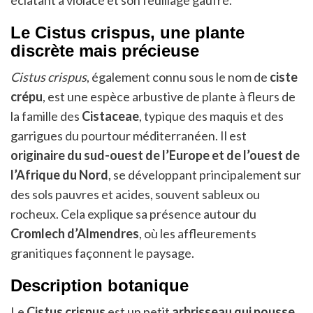
éclatant à violacé et son feuillage gaufré.
Le Cistus crispus, une plante
discrète mais précieuse
Cistus crispus
, également connu sous le nom de
ciste
crépu
, est une espèce arbustive de plante à fleurs de
la famille des
Cistaceae
, typique des maquis et des
garrigues du pourtour méditerranéen. Il est
originaire du sud-ouest de l’Europe et de l’ouest de
l’Afrique du Nord
, se développant principalement sur
des sols pauvres et acides, souvent sableux ou
rocheux. Cela explique sa présence autour du
Cromlech d’Almendres
, où les affleurements
granitiques façonnent le paysage.
Description botanique
Le
Cistus crispus
est un petit
arbrisseau qui pousse