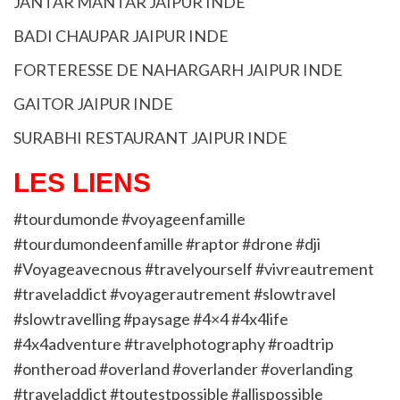
JANTAR MANTAR JAIPUR INDE
BADI CHAUPAR JAIPUR INDE
FORTERESSE DE NAHARGARH JAIPUR INDE
GAITOR JAIPUR INDE
SURABHI RESTAURANT JAIPUR INDE
LES LIENS
#tourdumonde #voyageenfamille
#tourdumondeenfamille #raptor #drone #dji
#Voyageavecnous #travelyourself #vivreautrement
#traveladdict #voyagerautrement #slowtravel
#slowtravelling #paysage #4×4 #4x4life
#4x4adventure #travelphotography #roadtrip
#ontheroad #overland #overlander #overlanding
#traveladdict #toutestpossible #allispossible