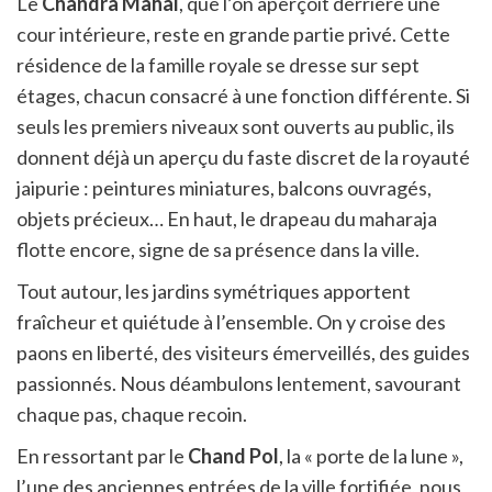
Le
Chandra Mahal
, que l’on aperçoit derrière une
cour intérieure, reste en grande partie privé. Cette
résidence de la famille royale se dresse sur sept
étages, chacun consacré à une fonction différente. Si
seuls les premiers niveaux sont ouverts au public, ils
donnent déjà un aperçu du faste discret de la royauté
jaipurie : peintures miniatures, balcons ouvragés,
objets précieux… En haut, le drapeau du maharaja
flotte encore, signe de sa présence dans la ville.
Tout autour, les jardins symétriques apportent
fraîcheur et quiétude à l’ensemble. On y croise des
paons en liberté, des visiteurs émerveillés, des guides
passionnés. Nous déambulons lentement, savourant
chaque pas, chaque recoin.
En ressortant par le
Chand Pol
, la « porte de la lune »,
l’une des anciennes entrées de la ville fortifiée, nous