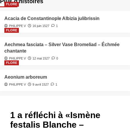
Plus d'histoires
FLORE
Acacia de Constantinople Albizia julibrissin
PHILIPPE V
16 juin 1527
1
FLORE
Aechmea fasciata – Silver Vase Bromeliad – Échmée
chantante
PHILIPPE V
12 mai 1527
0
FLORE
Aeonium arboreum
PHILIPPE V
9 avril 1527
1
1 a réfléchi à «
Ismène
festalis Blanche –