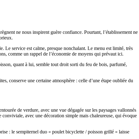
 règnent ne nous inspirent guère confiance. Pourtant, l’établissement ne
orieux.
e. Le service est calme, presque nonchalant. Le menu est limité, très
tions, comme un rappel de l’économie de moyens qui prévaut ici.
isson, quant à lui, semble tout droit sorti du feu de bois, parfumé,
mites, conserve une certaine atmosphère : celle d’une étape oubliée du
se entourée de verdure, avec une vue dégagée sur les paysages vallonnés
nce conviviale, avec une décoration simple mais chaleureuse, qui évoque
 : le sempiternel duo « poulet bicyclette / poisson grillé » laisse