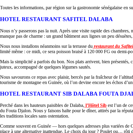
Toutes les informations, par région sur la gastronomie sénégalaise en s
HOTEL RESTAURANT SAFITEL DALABA
Nous n’y passerons pas la nuit. Après une visite rapide des chambres, no
manque pas de charme : un grand bâtiment aux lignes un peu désuètes, t
Nous nous installons néanmoins sur la terrasse du
restaurant du Safite
limité même : ce midi, ce sera poisson braisé à 120 000 FG ou demi-pou
Mais la simplicité a parfois du bon. Nos plats arrivent, bien présentés, 
juteux, accompagné de quelques légumes sautés.
Nous savourons ce repas avec plaisir, bercés par la fraîcheur de l’altitu
tourisme de montagne en Guinée, où l’on devine encore les échos d’un te
HOTEL RESTAURANT SIB DALABA FOUTA DJA
Perché dans les hauteurs paisibles de Dalaba,
l’Hôtel Sib
est l’un de c
du Fouta Djalon. Nous y faisons halte pour le dîner, attirés par la rép
les traditions locales sans ostentation.
Comme souvent en Guinée — hors quelques adresses plus variées de Conakr
place à une alternative inattendue. Le choix du jour ? Poulet ou… rôti 