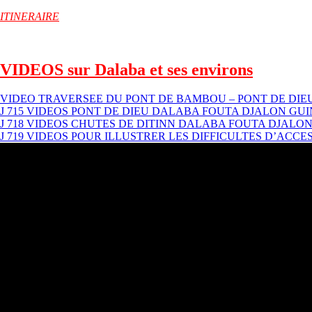
ITINERAIRE
VIDEOS sur Dalaba et ses environs
VIDEO TRAVERSEE DU PONT DE BAMBOU – PONT DE DI
J 715 VIDEOS PONT DE DIEU DALABA FOUTA DJALON GU
J 718 VIDEOS CHUTES DE DITINN DALABA FOUTA DJALO
J 719 VIDEOS POUR ILLUSTRER LES DIFFICULTES D’AC