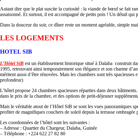
Autant dire que le plat suscite la curiosité : la viande de bœuf se fait r
assaisonné. Et surtout, il est accompagné de petits pois ! Un détail qui pou
Dans la douceur du soir, ce dîner reste un moment agréable, simple mais
LES LOGEMENTS
HOTEL SIB
L’Hôtel SiB
est un établissement historique situé à Dalaba construit d
1995, retrouvant ainsi temporairement son élégance et son charme d’anta
méritent aussi d’être rénovées. Mais les chambres sont très spacieuses et
profondeur)
L’hôtel propose 24 chambres spacieuses réparties dans deux bâtiments. L
dans le prix de la chambre, et des options de petit-déjeuner supplément
Mais le véritable atout de l’Hôtel SiB se sont les vues panoramiques spe
profiter de magnifiques couchers de soleil depuis la terrasse ombragée 
Les coordonnées de l’hôtel sont les suivantes :
– Adresse : Quartier du Chargeur, Dalaba, Guinée
– Téléphone : +224 622 27 82 80