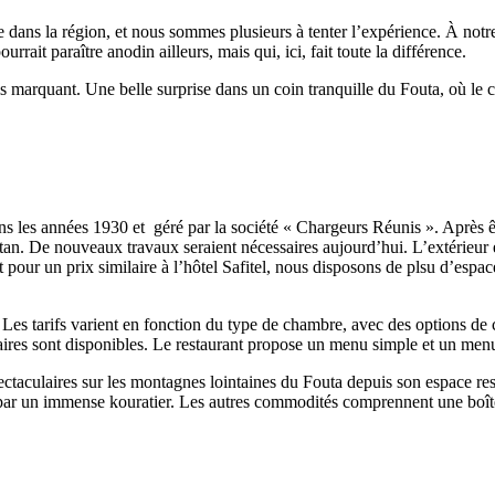
are dans la région, et nous sommes plusieurs à tenter l’expérience. À notre
rrait paraître anodin ailleurs, mais qui, ici, fait toute la différence.
 marquant. Une belle surprise dans un coin tranquille du Fouta, où le ch
ans les années 1930 et géré par la société « Chargeurs Réunis ». Après ê
n. De nouveaux travaux seraient nécessaires aujourd’hui. L’extérieur est
 pour un prix similaire à l’hôtel Safitel, nous disposons de plsu d’espac
es tarifs varient en fonction du type de chambre, avec des options de c
aires sont disponibles. Le restaurant propose un menu simple et un menu
ctaculaires sur les montagnes lointaines du Fouta depuis son espace rest
par un immense kouratier. Les autres commodités comprennent une boîte d