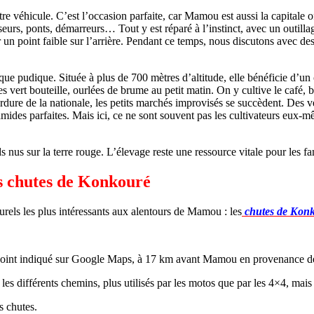
tre véhicule. C’est l’occasion parfaite, car Mamou est aussi la capitale
tisseurs, ponts, démarreurs… Tout y est réparé à l’instinct, avec un outi
r un point faible sur l’arrière. Pendant ce temps, nous discutons avec de
 pudique. Située à plus de 700 mètres d’altitude, elle bénéficie d’un c
intes vert bouteille, ourlées de brume au petit matin. On y cultive le caf
re de la nationale, les petits marchés improvisés se succèdent. Des ven
mides parfaites. Mais ici, ce ne sont souvent pas les cultivateurs eux-m
us sur la terre rouge. L’élevage reste une ressource vitale pour les fam
s chutes de Konkouré
urels les plus intéressants aux alentours de Mamou : les
chutes de Kon
 le point indiqué sur Google Maps, à 17 km avant Mamou en provenance d
 les différents chemins, plus utilisés par les motos que par les 4×4, ma
s chutes.