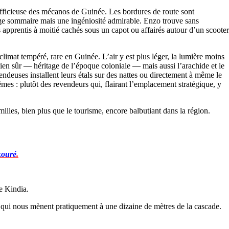
 officieuse des mécanos de Guinée. Les bordures de route sont
llage sommaire mais une ingéniosité admirable. Enzo trouve sans
s apprentis à moitié cachés sous un capot ou affairés autour d’un scooter
limat tempéré, rare en Guinée. L’air y est plus léger, la lumière moins
é, bien sûr — héritage de l’époque coloniale — mais aussi l’arachide et le
deuses installent leurs étals sur des nattes ou directement à même le
êmes : plutôt des revendeurs qui, flairant l’emplacement stratégique, y
illes, bien plus que le tourisme, encore balbutiant dans la région.
kouré
.
e Kindia.
is qui nous mènent pratiquement à une dizaine de mètres de la cascade.