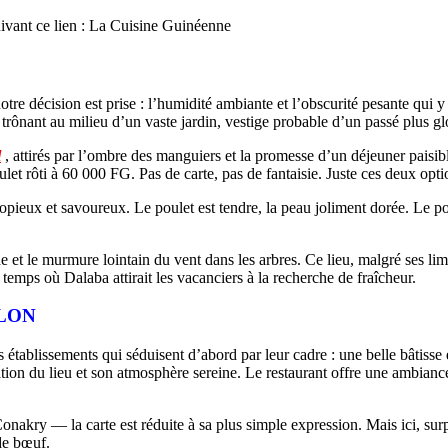
uivant ce lien : La Cuisine Guinéenne
tre décision est prise : l’humidité ambiante et l’obscurité pesante qui y
rônant au milieu d’un vaste jardin, vestige probable d’un passé plus gl
l
, attirés par l’ombre des manguiers et la promesse d’un déjeuner paisibl
let rôti à 60 000 FG. Pas de carte, pas de fantaisie. Juste ces deux op
copieux et savoureux. Le poulet est tendre, la peau joliment dorée. Le po
de et le murmure lointain du vent dans les arbres. Ce lieu, malgré ses li
mps où Dalaba attirait les vacanciers à la recherche de fraîcheur.
LON
es établissements qui séduisent d’abord par leur cadre : une belle bâtis
utation du lieu et son atmosphère sereine. Le restaurant offre une ambia
y — la carte est réduite à sa plus simple expression. Mais ici, surprise
de bœuf.