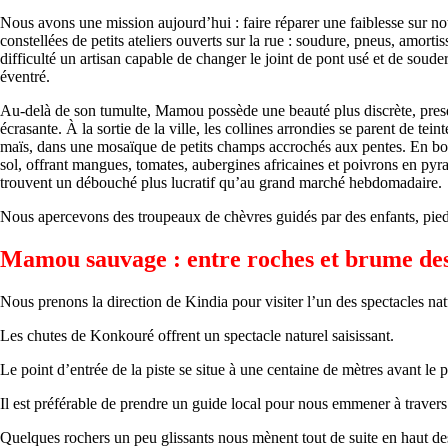
Nous avons une mission aujourd’hui : faire réparer une faiblesse sur no
constellées de petits ateliers ouverts sur la rue : soudure, pneus, amor
difficulté un artisan capable de changer le joint de pont usé et de soude
éventré.
Au-delà de son tumulte, Mamou possède une beauté plus discrète, presque
écrasante. À la sortie de la ville, les collines arrondies se parent de te
maïs, dans une mosaïque de petits champs accrochés aux pentes. En bordu
sol, offrant mangues, tomates, aubergines africaines et poivrons en pyra
trouvent un débouché plus lucratif qu’au grand marché hebdomadaire.
Nous apercevons des troupeaux de chèvres guidés par des enfants, pieds n
Mamou sauvage : entre roches et brume de
Nous prenons la direction de Kindia pour visiter l’un des spectacles nat
Les chutes de Konkouré offrent un spectacle naturel saisissant.
Le point d’entrée de la piste se situe à une centaine de mètres avant
Il est préférable de prendre un guide local pour nous emmener à travers
Quelques rochers un peu glissants nous mènent tout de suite en haut de