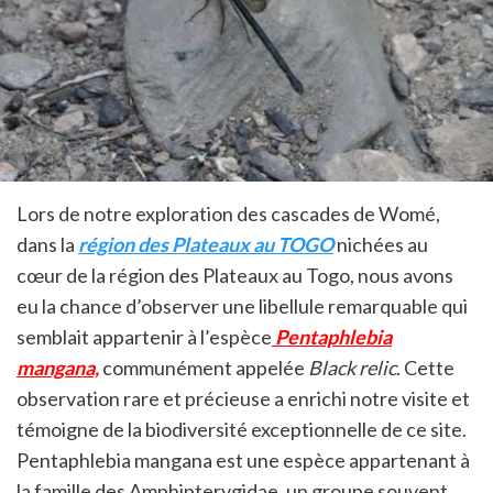
Lors de notre exploration des cascades de Womé,
dans la
région des Plateaux au TOGO
nichées au
cœur de la région des Plateaux au Togo, nous avons
eu la chance d’observer une libellule remarquable qui
semblait appartenir à l’espèce
Pentaphlebia
mangana,
communément appelée
Black relic
. Cette
observation rare et précieuse a enrichi notre visite et
témoigne de la biodiversité exceptionnelle de ce site.
Pentaphlebia mangana est une espèce appartenant à
la famille des Amphipterygidae, un groupe souvent