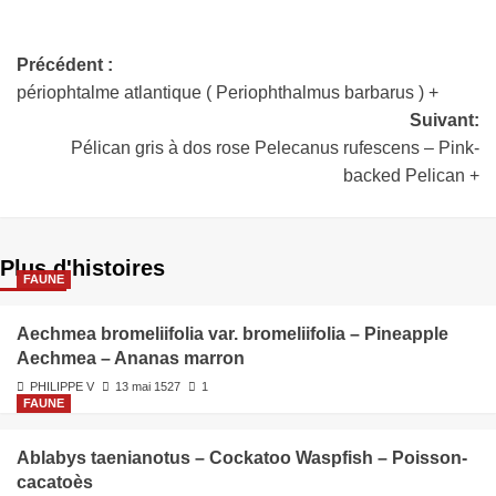
Précédent :
périophtalme atlantique ( Periophthalmus barbarus ) +
Suivant:
Pélican gris à dos rose Pelecanus rufescens – Pink-
backed Pelican +
Plus d'histoires
FAUNE
Aechmea bromeliifolia var. bromeliifolia – Pineapple
Aechmea – Ananas marron
PHILIPPE V
13 mai 1527
1
FAUNE
Ablabys taenianotus – Cockatoo Waspfish – Poisson-
cacatoès