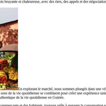
ois bruyante et chaleureuse, avec des rires, des appels et des négociatio
En explorant le marché, nous sommes plongés dans une vérit
t les sons de la vie quotidienne se combinent pour créer une expérience u
u authentique de la vie quotidienne en Guinée.
s commerçants et des habitants, toujours prêts à engager la conversation 