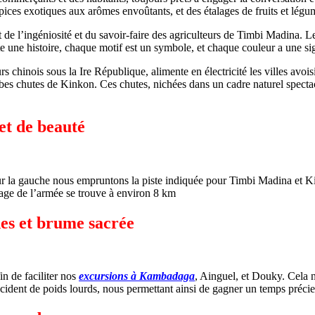
pices exotiques aux arômes envoûtants, et des étalages de fruits et légume
l’ingéniosité et du savoir-faire des agriculteurs de Timbi Madina. Les ti
e une histoire, chaque motif est un symbole, et chaque couleur a une sig
s chinois sous la Ire République, alimente en électricité les villes avo
es chutes de Kinkon. Ces chutes, nichées dans un cadre naturel spectacu
et de beauté
e sur la gauche nous empruntons la piste indiquée pour Timbi Madina et
ge de l’armée se trouve à environ 8 km
nes et brume sacrée
n de faciliter nos
excursions à Kambadaga
, Ainguel, et Douky. Cela 
cident de poids lourds, nous permettant ainsi de gagner un temps préci