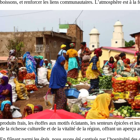
boissons, et renforcer les liens communautaires. L’atmosphère est à la f
produits frais, les étoffes aux motifs éclatants, les senteurs épicées e
de la richesse culturelle et de la vitalité de la région, offrant un aperç
En flânant parmi les étals, nous avons été captivés par l’hospitalité de