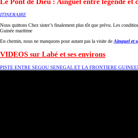
Le Pont de Dieu : Aïnguel entre légende et 
ITINERAIRE
Nous quittons Chez sister’s finalement plus tôt que prévu. Les conditio
Guinée maritime
En chemin, nous ne manquons pour autant pas la visite de
Ainguel et 
VIDEOS sur Labé et ses environs
PISTE ENTRE SEGOU SENEGAL ET LA FRONTIERE GUINE