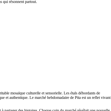
ns qui résonnent partout.
able mosaïque culturelle et sensorielle. Les étals débordants de
nique et authentique. Le marché hebdomadaire de Pita est un reflet vivant
et à partager des histoires. Chaque coin du marché révélait une nouvelle