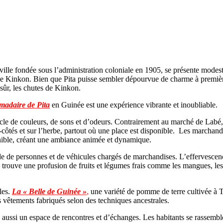
 ville fondée sous l’administration coloniale en 1905, se présente modes
e Kinkon. Bien que Pita puisse sembler dépourvue de charme à première vu
sûr, les chutes de Kinkon.
adaire de Pita
en Guinée est une expérience vibrante et inoubliable.
ctacle de couleurs, de sons et d’odeurs. Contrairement au marché de Lab
-côtés et sur l’herbe, partout où une place est disponible. Les marchands
sponible, créant une ambiance animée et dynamique.
e de personnes et de véhicules chargés de marchandises. L’effervescenc
 trouve une profusion de fruits et légumes frais comme les mangues, les a
les.
La « Belle de Guinée »
,
une variété de pomme de terre cultivée à T
s vêtements fabriqués selon des techniques ancestrales.
si un espace de rencontres et d’échanges. Les habitants se rassemblent