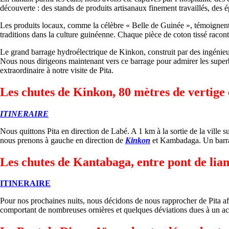
découverte : des stands de produits artisanaux finement travaillés, des é
Les produits locaux, comme la célèbre « Belle de Guinée », témoignent de 
traditions dans la culture guinéenne. Chaque pièce de coton tissé racont
Le grand barrage hydroélectrique de Kinkon, construit par des ingénieur
Nous nous dirigeons maintenant vers ce barrage pour admirer les superb
extraordinaire à notre visite de Pita.
Les chutes de Kinkon, 80 mètres de vertige 
ITINERAIRE
Nous quittons Pita en direction de Labé. A 1 km à la sortie de la vill
nous prenons à gauche en direction de
Kinkon
et Kambadaga. Un barra
Les chutes de Kantabaga, entre pont de lia
ITINERAIRE
Pour nos prochaines nuits, nous décidons de nous rapprocher de Pita afi
comportant de nombreuses ornières et quelques déviations dues à un ac