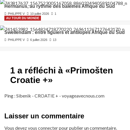
Hermanus, au rythme des baleines Afrique du Sud
PHILIPPE V
10 juillet 2026
1
AU TOUR DU MONDE
Swellendam : entre figuiers et antilopes Afrique du Sud
PHILIPPE V
6 juillet 2026
13
1 a réfléchi à «
Primošten
Croatie +
»
Ping :
Sibenik - CROATIE + - voyageavecnous.com
Laisser un commentaire
Vous devez
vous connecter
pour publier un commentaire.