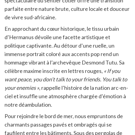
spectaculaire du sentier côtier offre une transition
parfaite entre nature brute, culture locale et douceur
de vivre sud-africaine.
En approchant du cœur historique, le tissu urbain
d’Hermanus dévoile une facette artistique et
politique captivante. Au détour d’une ruelle, un
immense portrait coloré aux accents pop rend un
hommage vibrant à l’archevêque Desmond Tutu. Sa
célèbre maxime inscrite en lettres rouges,
« If you
want peace, you don’t talk to your friends. You talk to
your enemies »
, rappelle l’histoire de la nation arc-en-
ciel et insuffle une atmosphère chargée d’émotion à
notre déambulation
.
Pour rejoindre le bord de mer, nous empruntons de
charmants passages pavés et ombragés qui se
faufilent entre les bâtiments. Sous des pergolas de