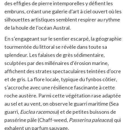
des effigies de pierre intemporelles y défient les
embruns, créant une galerie d’art à ciel ouvert où les
silhouettes artistiques semblent respirer au rythme
de la houle de l’océan Austral.
En s’engageant sur le sentier escarpé, la géographie
tourmentée du littoral se révèle dans toute sa
splendeur. Les falaises de grès sédimentaire,
sculptées par des millénaires d’érosion marine,
affichent des strates spectaculaires teintées d’ocre
et de gris. La flore locale, typique du fynbos côtier,
s’accroche avec une résilience fascinante à cette
roche austère. Parmi cette végétation rase adaptée
au sel et au vent, on observe le guarri maritime (Sea
guarri,
Euclea racemosa
) et de petites buissons de
passérine pâle (Chaff-weed,
Passerina paleacea
) qui
exhalent un parfum sauvage.