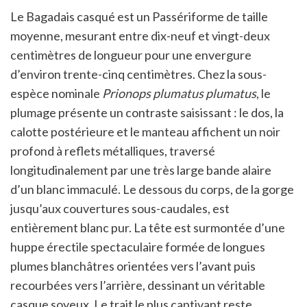
Le Bagadais casqué est un Passériforme de taille
moyenne, mesurant entre dix-neuf et vingt-deux
centimètres de longueur pour une envergure
d’environ trente-cinq centimètres. Chez la sous-
espèce nominale
Prionops plumatus plumatus
, le
plumage présente un contraste saisissant : le dos, la
calotte postérieure et le manteau affichent un noir
profond à reflets métalliques, traversé
longitudinalement par une très large bande alaire
d’un blanc immaculé. Le dessous du corps, de la gorge
jusqu’aux couvertures sous-caudales, est
entièrement blanc pur. La tête est surmontée d’une
huppe érectile spectaculaire formée de longues
plumes blanchâtres orientées vers l’avant puis
recourbées vers l’arrière, dessinant un véritable
casque soyeux. Le trait le plus captivant reste