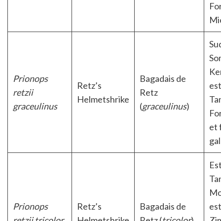
Fo
Mi
Sud
Som
Ke
Prionops
Bagadais de
Retz’s
est
retzii
Retz
Helmetshrike
Ta
graceulinus
(
graceulinus
)
For
et 
gal
Est
Ta
Mo
Prionops
Retz’s
Bagadais de
est
retzii tricolor
Helmetshrike
Retz (
tricolor
)
Zi