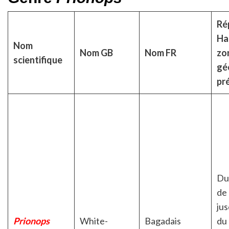
Rép
Ha
Nom
Nom GB
Nom FR
zo
scientifique
gé
pr
Du
de
ju
Prionops
White-
Bagadais
du