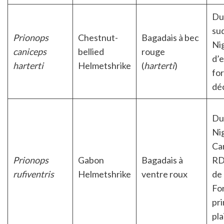
Du
su
Prionops
Chestnut-
Bagadais à bec
Nig
caniceps
bellied
rouge
d’e
harterti
Helmetshrike
(
harterti
)
for
dé
Du
Nig
Ca
Prionops
Gabon
Bagadais à
RD
rufiventris
Helmetshrike
ventre roux
de
Fo
pri
pla