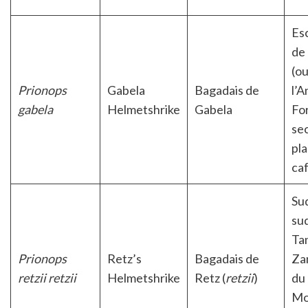
Es
de
(o
Prionops
Gabela
Bagadais de
l’A
gabela
Helmetshrike
Gabela
Fo
se
pla
ca
Su
sud
Ta
Prionops
Retz’s
Bagadais de
Za
retzii retzii
Helmetshrike
Retz (
retzii
)
du
Mo