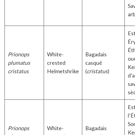
Sa
ar
Es
Ér
Éth
Prionops
White-
Bagadais
ou
plumatus
crested
casqué
Ke
cristatus
Helmetshrike
(
cristatus
)
d’a
sa
sè
Es
l’É
Som
Prionops
White-
Bagadais
Ke