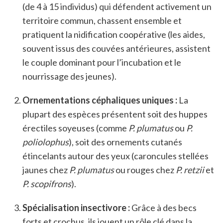
(de 4 à 15 individus) qui défendent activement un
territoire commun, chassent ensemble et
pratiquent la nidification coopérative (les aides,
souvent issus des couvées antérieures, assistent
le couple dominant pour l’incubation et le
nourrissage des jeunes).
Ornementations céphaliques uniques :
La
plupart des espèces présentent soit des huppes
érectiles soyeuses (comme
P. plumatus
ou
P.
poliolophus
), soit des ornements cutanés
étincelants autour des yeux (caroncules stellées
jaunes chez
P. plumatus
ou rouges chez
P. retzii
et
P. scopifrons
).
Spécialisation insectivore :
Grâce à des becs
forts et crochus, ils jouent un rôle clé dans la