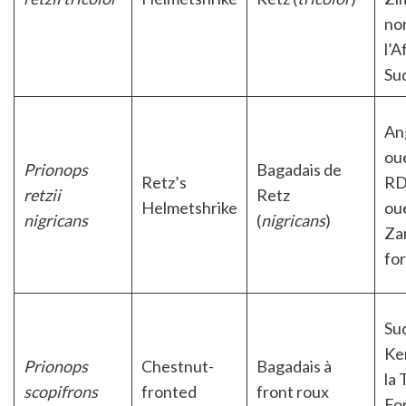
no
l’A
Su
Ang
oue
Prionops
Bagadais de
Retz’s
RD
retzii
Retz
Helmetshrike
oue
nigricans
(
nigricans
)
Za
for
Su
Ke
Prionops
Chestnut-
Bagadais à
la 
scopifrons
fronted
front roux
Fo