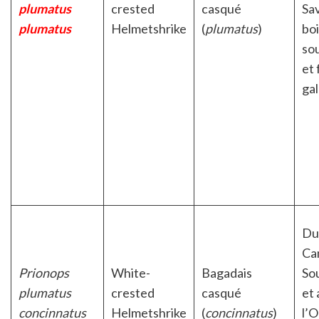
plumatus
crested
casqué
Sa
plumatus
Helmetshrike
(
plumatus
)
bo
so
et 
gal
Du
Ca
Prionops
White-
Bagadais
So
plumatus
crested
casqué
et 
concinnatus
Helmetshrike
(
concinnatus
)
l’