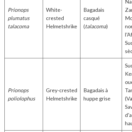
Na
Prionops
White-
Bagadais
Za
plumatus
crested
casqué
Mo
talacoma
Helmetshrike
(
talacoma
)
no
l’A
Su
sè
Su
Ke
oue
Prionops
Grey-crested
Bagadais à
Ta
poliolophus
Helmetshrike
huppe grise
(Va
Sa
d’a
hau