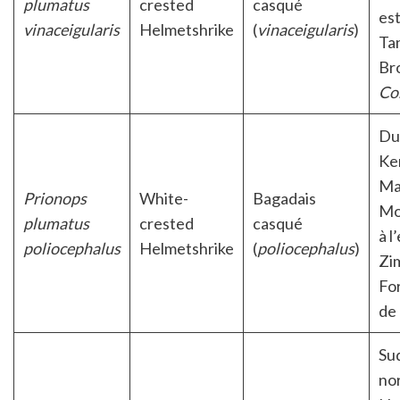
plumatus
crested
casqué
est
vinaceigularis
Helmetshrike
(
vinaceigularis
)
Ta
Bro
Co
Du
Ke
Ma
Prionops
White-
Bagadais
Mo
plumatus
crested
casqué
à l
poliocephalus
Helmetshrike
(
poliocephalus
)
Zi
For
de
Sud
nor