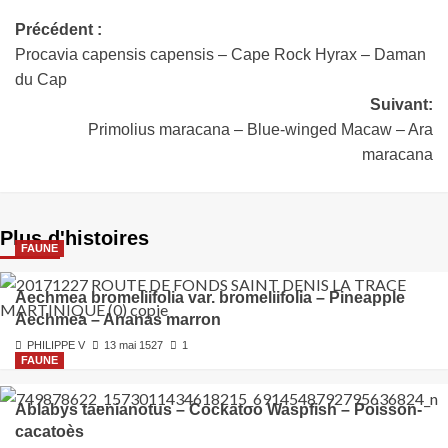
Précédent :
Procavia capensis capensis – Cape Rock Hyrax – Daman
du Cap
Suivant:
Primolius maracana – Blue-winged Macaw – Ara
maracana
Plus d'histoires
FAUNE
Aechmea bromeliifolia var. bromeliifolia – Pineapple
Aechmea – Ananas marron
PHILIPPE V
13 mai 1527
1
FAUNE
Ablabys taenianotus – Cockatoo Waspfish – Poisson-
cacatoès