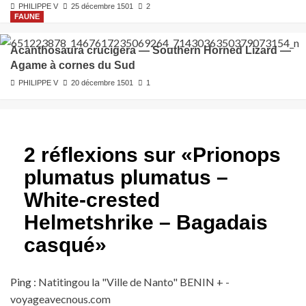
PHILIPPE V
25 décembre 1501
2
FAUNE
Acanthosaura crucigera — Southern Horned Lizard —
Agame à cornes du Sud
PHILIPPE V
20 décembre 1501
1
2 réflexions sur «
Prionops
plumatus plumatus –
White-crested
Helmetshrike – Bagadais
casqué
»
Ping :
Natitingou la "Ville de Nanto" BENIN + -
voyageavecnous.com