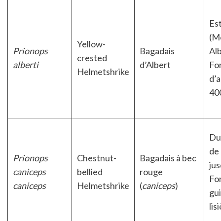
Es
(M
Yellow-
Prionops
Bagadais
Alb
crested
alberti
d’Albert
Fo
Helmetshrike
d’a
400
Du
de 
Prionops
Chestnut-
Bagadais à bec
ju
caniceps
bellied
rouge
Fo
caniceps
Helmetshrike
(
caniceps
)
gu
lis