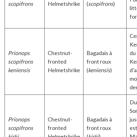
scopifrons
Helmetshrike
(
scopifrons
)
lit
for
Ce
Ke
Prionops
Chestnut-
Bagadais à
du
scopifrons
fronted
front roux
Ke
keniensis
Helmetshrike
(
keniensis
)
d’a
mo
de
Du 
So
Prionops
Chestnut-
Bagadais à
jus
scopifrons
fronted
front roux
es
kirki
Helmetshrike
(
kirki
)
Ma