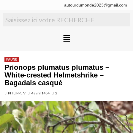
autourdumonde2023@gmail.com
FAUNE
Prionops plumatus plumatus –
White-crested Helmetshrike –
Bagadais casqué
PHILIPPE V
4 avril 1484
2