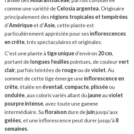
famille des
Amaranthaceae
, parfois considérée
comme une variété de
Celosia argentea
. Originaire
principalement des
régions tropicales et tempérées
d’
Amérique
et d’
Asie
, cette plante est
particulièrement appréciée pour ses
inflorescences
en crête
, très spectaculaires et originales.
C’est une plante à
tige unique
d’environ
20 cm
,
portant de
longues feuilles
pointues, de couleur
vert
clair
, parfois teintées de
rouge
ou de
violet
. Au
sommet de cette tige émerge une
inflorescence en
crête
, étalée en
éventail
,
compacte
,
plissée
ou
ondulée
, aux coloris variés allant du
jaune
au
violet
pourpre intense
, avec toute une gamme
intermédiaire. Sa
floraison
dure de
juin
jusqu’aux
gelées
, et une inflorescence peut durer jusqu’à
8
semaines
.