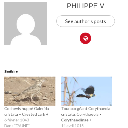
PHILIPPE V
See author's posts
Similaire
Cochevis huppé Galerida
Touraco géant Corythaeola
cristata – Crested Lark +
cristata, Corythaeola •
6 février 1043
Corythaeolinae +
Dans "FAUNE"
14 avril 1018