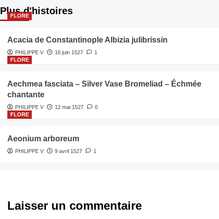
Plus d'histoires
FLORE
Acacia de Constantinople Albizia julibrissin
PHILIPPE V
16 juin 1527
1
FLORE
Aechmea fasciata – Silver Vase Bromeliad – Échmée
chantante
PHILIPPE V
12 mai 1527
0
FLORE
Aeonium arboreum
PHILIPPE V
9 avril 1527
1
Laisser un commentaire