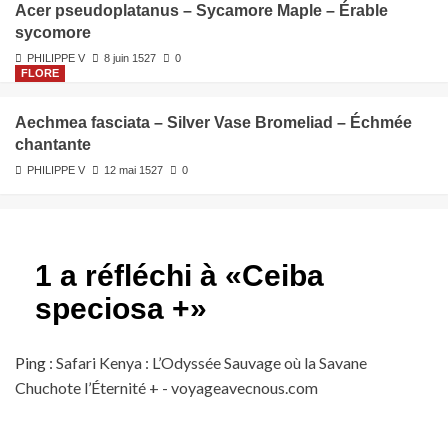
Acer pseudoplatanus – Sycamore Maple – Érable
sycomore
PHILIPPE V
8 juin 1527
0
FLORE
Aechmea fasciata – Silver Vase Bromeliad – Échmée
chantante
PHILIPPE V
12 mai 1527
0
1 a réfléchi à «
Ceiba
speciosa +
»
Ping :
Safari Kenya : L’Odyssée Sauvage où la Savane
Chuchote l’Éternité + - voyageavecnous.com