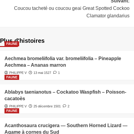
Suivant:
Coucou tacheté ou coucou geai Great Spotted Cockoo
Clamator glandarius
Plus d'histoires
FAUNE
Aechmea bromeliifolia var. bromeliifolia – Pineapple
Aechmea – Ananas marron
PHILIPPE V
13 mai 1527
1
FAUNE
Ablabys taenianotus – Cockatoo Waspfish – Poisson-
cacatoès
PHILIPPE V
25 décembre 1501
2
FAUNE
Acanthosaura crucigera — Southern Horned Lizard —
Agame à cornes du Sud