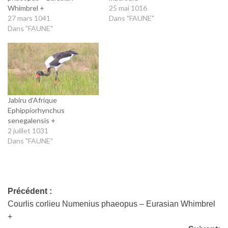
Whimbrel +
25 mai 1016
27 mars 1041
Dans "FAUNE"
Dans "FAUNE"
Jabiru d’Afrique
Ephippiorhynchus
senegalensis +
2 juillet 1031
Dans "FAUNE"
Précédent :
Courlis corlieu Numenius phaeopus – Eurasian Whimbrel
+