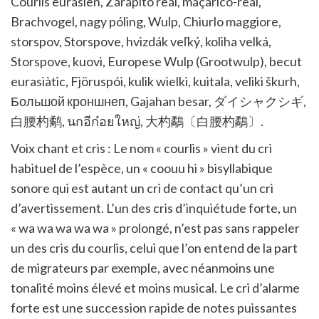
Courlis eurasien, Zarapito real, maçarico-real,
Brachvogel, nagy póling, Wulp, Chiurlo maggiore,
storspov, Storspove, hvizdák veľký, koliha velká,
Storspove, kuovi, Europese Wulp (Grootwulp), becut
eurasiàtic, Fjöruspói, kulik wielki, kuitala, veliki škurh,
Большой кроншнеп, Gajahan besar, ダイシャクシギ,
白腰杓鹬, นกอีก๋อยใหญ่, 大杓鷸〔白腰杓鷸〕.
Voix chant et cris : Le nom « courlis » vient du cri
habituel de l’espèce, un « coouu hi » bisyllabique
sonore qui est autant un cri de contact qu’un cri
d’avertissement. L’un des cris d’inquiétude forte, un
« wa wa wa wa wa » prolongé, n’est pas sans rappeler
un des cris du courlis, celui que l’on entend de la part
de migrateurs par exemple, avec néanmoins une
tonalité moins élevé et moins musical. Le cri d’alarme
forte est une succession rapide de notes puissantes