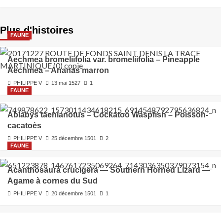
Plus d'histoires
FAUNE
Aechmea bromeliifolia var. bromeliifolia – Pineapple
Aechmea – Ananas marron
PHILIPPE V
13 mai 1527
1
FAUNE
Ablabys taenianotus – Cockatoo Waspfish – Poisson-
cacatoès
PHILIPPE V
25 décembre 1501
2
FAUNE
Acanthosaura crucigera — Southern Horned Lizard —
Agame à cornes du Sud
PHILIPPE V
20 décembre 1501
1