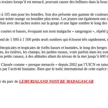
xines lorsqu’il est menacé, pouvant causer des brûlures dans la bouche 
 à 105 mm pour les femelles. Son dos présente une gamme de couleurs 
t une teinte orange ou brunâtre plus terne. Les jeunes ont également une 
rfois avec des taches noires sur la gorge et une ligne sombre le long des 
 courtes et basses, évoquant son nom malgache « sangongon », répété pa
pond de 1 000 à 1 500 petits œufs sombres qui éclosent très rapidement, 
ropicales et tropicales de forêts basses et humides, le long des berges 
s, les rizières, les champs, les jardins ruraux, voire parfois dans les 
 ou petits canaux, à des altitudes allant du niveau de la mer jusqu’à 600 
s. Classée comme « presque menacée » depuis 2002 par l’UICN en raison de
ar l’activité humaine. Bien que le trafic international de cette espèce
ite du parc de
LEMURIALAND NOSY BE MADAGASCAR