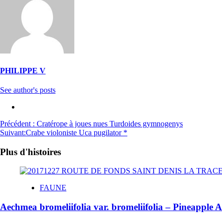
PHILIPPE V
See author's posts
Précédent :
Cratérope à joues nues Turdoides gymnogenys
Suivant:
Crabe violoniste Uca pugilator *
Plus d'histoires
FAUNE
Aechmea bromeliifolia var. bromeliifolia – Pineappl