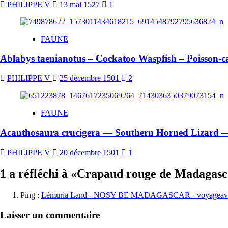
PHILIPPE V
13 mai 1527
1
FAUNE
Ablabys taenianotus – Cockatoo Waspfish – Poisson-c
PHILIPPE V
25 décembre 1501
2
FAUNE
Acanthosaura crucigera — Southern Horned Lizard 
PHILIPPE V
20 décembre 1501
1
1 a réfléchi à «
Crapaud rouge de Madagasca
Ping :
Lémuria Land - NOSY BE MADAGASCAR - voyageav
Laisser un commentaire