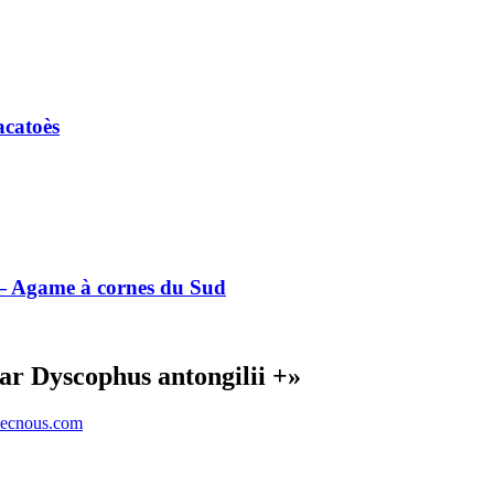
acatoès
— Agame à cornes du Sud
r Dyscophus antongilii +
»
ecnous.com