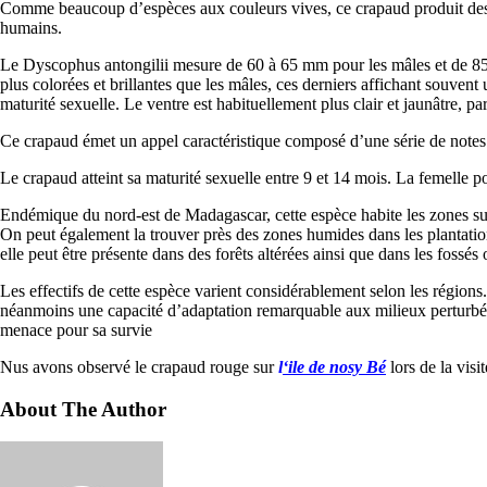
Comme beaucoup d’espèces aux couleurs vives, ce crapaud produit des to
humains.
Le Dyscophus antongilii mesure de 60 à 65 mm pour les mâles et de 85
plus colorées et brillantes que les mâles, ces derniers affichant souven
maturité sexuelle. Le ventre est habituellement plus clair et jaunâtre, pa
Ce crapaud émet un appel caractéristique composé d’une série de notes
Le crapaud atteint sa maturité sexuelle entre 9 et 14 mois. La femelle 
Endémique du nord-est de Madagascar, cette espèce habite les zones subt
On peut également la trouver près des zones humides dans les plantation
elle peut être présente dans des forêts altérées ainsi que dans les fossés
Les effectifs de cette espèce varient considérablement selon les région
néanmoins une capacité d’adaptation remarquable aux milieux perturbés p
menace pour sa survie
Nus avons observé le crapaud rouge sur
l
‘ile de nosy Bé
lors de la vis
About The Author