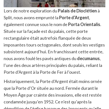
Lors de notre exploration du
Palais de Dioclétien
à
Split, nous avons emprunté la
Porte d’Argent
,
également connue sous le nom de
Porta Orientalis
.
Située sur la façade est du palais, cette porte
rectangulaire était autrefois flanquée de deux
imposantes tours octogonales, dont seuls les vestiges
subsistent aujourd’hui. En franchissant cette entrée,
nous avons foulé les pavés antiques du
decumanus
,
l’une des deux artères principales du palais, reliant la
Porte d’Argent à la Porte de Fer à l’ouest.
Historiquement, la Porte d’Argent était moins ornée
que la Porte d’Or située au nord. Fermée durant le
Moyen Âge par crainte des invasions, elle est restée
condamnée jusqu’en 1952. Ce n’est qu’après la
démolition de l’église baroque des Innocents qu’elle