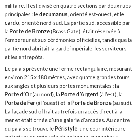
militaire. Il est divisé en quatre sections par deux rues
principales : le
decumanus
, orienté est-ouest, et le
cardo
, orienté nord-sud. La partie sud, accessible par
la
Porte de Bronze
(Brass Gate), était réservée à
l’empereur et aux cérémonies officielles, tandis que la
partie nord abritait la garde impériale, les serviteurs
et les entrepôts.
Le palais présente une forme rectangulaire, mesurant
environ 215 x 180 mètres, avec quatre grandes tours
aux angles et plusieurs portes monumentales : la
Porte d’Or
(au nord), la
Porte d’Argent
(à l’est), la
Porte de Fer
(à l’ouest) et la
Porte de Bronze
(au sud).
La façade sud offrait autrefois un accès direct à la
mer et était ornée d’une galerie d’arcades. Au centre
du palais se trouve le
Péristyle
, une cour intérieure
majestueuse entourée de colonnes, menant aux