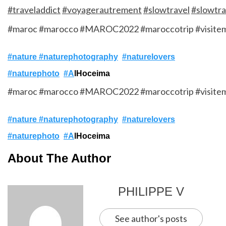
#traveladdict
#voyagerautrement
#slowtravel
#slowtra
#maroc
#marocco
#MAROC2022
#maroccotrip
#visite
#nature
#naturephotography
#naturelovers
#naturephoto
#A
lHoceima
#maroc
#marocco
#MAROC2022
#maroccotrip
#visite
#nature
#naturephotography
#naturelovers
#naturephoto
#A
lHoceima
About The Author
PHILIPPE V
See author's posts