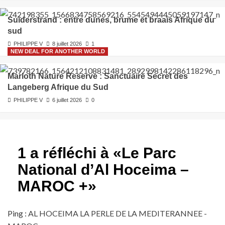
Suiderstrand : entre dunes, brume et braais Afrique du
sud
PHILIPPE V
8 juillet 2026
1
NEW DEAL FOR ANOTHER WORLD
Marloth Nature Reserve : Sanctuaire Secret des
Langeberg Afrique du Sud
PHILIPPE V
6 juillet 2026
0
1 a réfléchi à «
Le Parc
National d’Al Hoceima –
MAROC +
»
Ping :
AL HOCEIMA LA PERLE DE LA MEDITERANNEE -