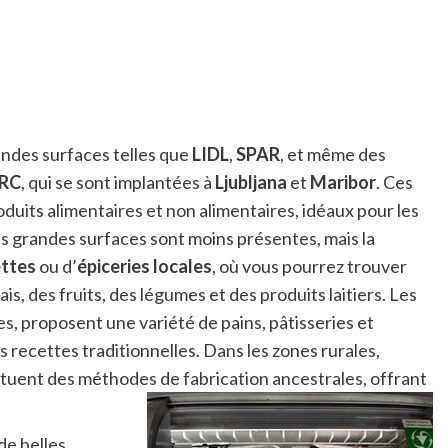
andes surfaces telles que
LIDL
,
SPAR
, et même des
ERC
, qui se sont implantées à
Ljubljana
et
Maribor
. Ces
uits alimentaires et non alimentaires, idéaux pour les
les grandes surfaces sont moins présentes, mais la
ttes
ou d’
épiceries locales
, où vous pourrez trouver
is, des fruits, des légumes et des produits laitiers. Les
es, proposent une variété de pains, pâtisseries et
 recettes traditionnelles. Dans les zones rurales,
tuent des méthodes de fabrication ancestrales, offrant
de belles