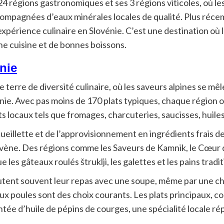
 régions gastronomiques et ses 3 régions viticoles, où les
ccompagnées d’eaux minérales locales de qualité. Plus réc
expérience culinaire en Slovénie. C’est une destination où
ne cuisine et de bonnes boissons.
nie
e terre de diversité culinaire, où les saveurs alpines se mê
onie. Avec pas moins de 170 plats typiques, chaque région 
ts locaux tels que fromages, charcuteries, saucisses, huile
 cueillette et de l’approvisionnement en ingrédients frais
lovène. Des régions comme les Saveurs de Kamnik, le Cœur d
ue les gâteaux roulés štruklji, les galettes et les pains tra
tent souvent leur repas avec une soupe, même par une ch
x poules sont des choix courants. Les plats principaux, 
ée d’huile de pépins de courges, une spécialité locale ré