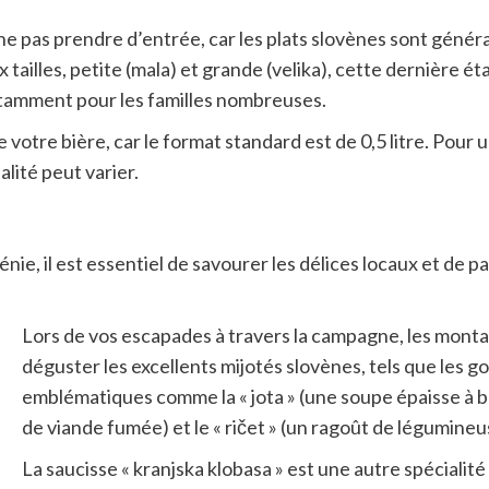
e ne pas prendre d’entrée, car les plats slovènes sont gén
tailles, petite (mala) et grande (velika), cette dernière é
tamment pour les familles nombreuses.
 votre bière, car le format standard est de 0,5 litre. Pour 
alité peut varier.
nie, il est essentiel de savourer les délices locaux et de 
Lors de vos escapades à travers la campagne, les monta
déguster les excellents mijotés slovènes, tels que les gou
emblématiques comme la « jota » (une soupe épaisse à 
de viande fumée) et le « ričet » (un ragoût de légumineu
La saucisse « kranjska klobasa » est une autre spéciali