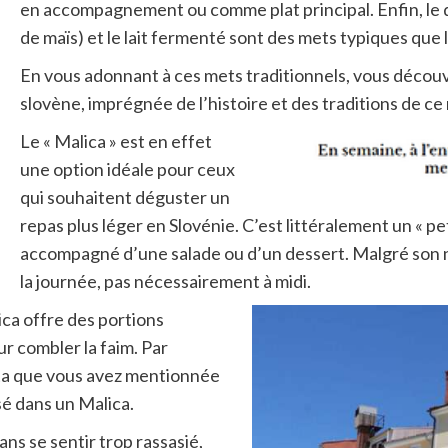
en accompagnement ou comme plat principal. Enfin, le duo
de maïs) et le lait fermenté sont des mets typiques que
En vous adonnant à ces mets traditionnels, vous découvri
slovène, imprégnée de l’histoire et des traditions de ce
Le « Malica » est en effet
une option idéale pour ceux
qui souhaitent déguster un
repas plus léger en Slovénie. C’est littéralement un « pe
accompagné d’une salade ou d’un dessert. Malgré son n
la journée, pas nécessairement à midi.
ica offre des portions
 combler la faim. Par
nta que vous avez mentionnée
sé dans un Malica.
ans se sentir trop rassasié,